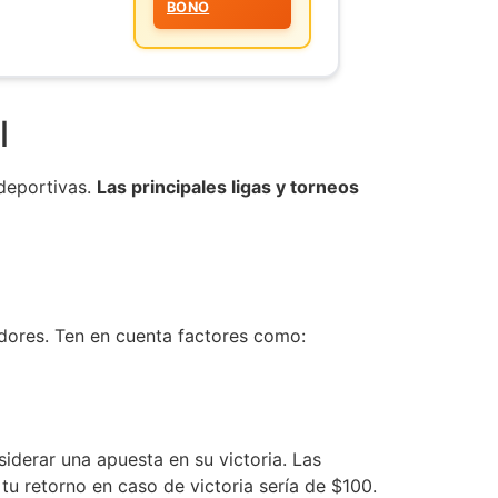
BONO
l
 deportivas.
Las principales ligas y torneos
gadores. Ten en cuenta factores como:
iderar una apuesta en su victoria. Las
tu retorno en caso de victoria sería de $100.