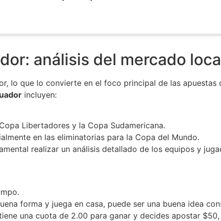
dor: análisis del mercado loca
r, lo que lo convierte en el foco principal de las apuestas
cuador
incluyen:
 Copa Libertadores y la Copa Sudamericana.
ialmente en las eliminatorias para la Copa del Mundo.
damental realizar un análisis detallado de los equipos y ju
ampo.
buena forma y juega en casa, puede ser una buena idea cons
tiene una cuota de 2.00 para ganar y decides apostar $50, 