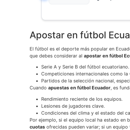
Apostar en fútbol Ecua
El fútbol es el deporte más popular en Ecuado
que debes considerar al
apostar en fútbol E
Serie A y Serie B del fútbol ecuatoriano.
Competiciones internacionales como la
Partidos de la selección nacional, espec
Cuando
apuestas en fútbol Ecuador
, es fun
Rendimiento reciente de los equipos.
Lesiones de jugadores clave.
Condiciones del clima y el estado del c
Por ejemplo, si el equipo local ha estado en 
cuotas
ofrecidas pueden variar; si un equipo 