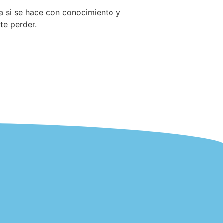
a si se hace con conocimiento y
te perder.