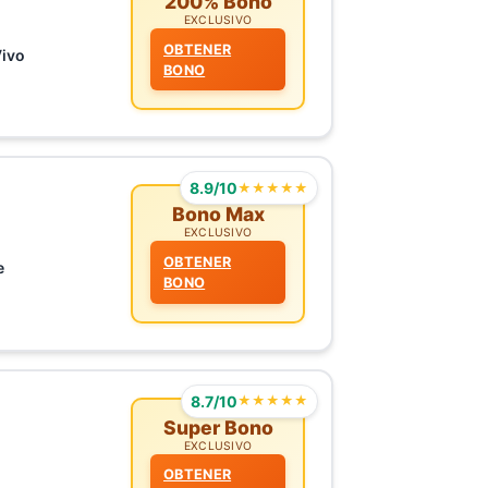
200% Bono
EXCLUSIVO
OBTENER
Vivo
BONO
8.9/10
★★★★★
Bono Max
EXCLUSIVO
OBTENER
e
BONO
8.7/10
★★★★★
Super Bono
EXCLUSIVO
OBTENER