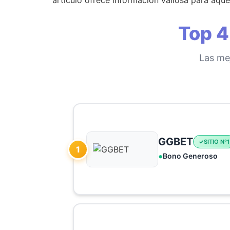
artículo ofrece información valiosa para aqu
Top 4
Las me
GGBET
SITIO N°1
1
Bono Generoso