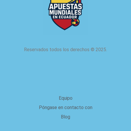
Reservados todos los derechos
©
2025.
acerca de nosotros
Equipo
Póngase en contacto con
Blog