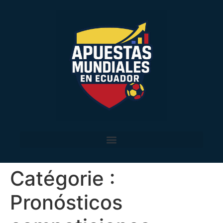
Catégorie :
Pronósticos