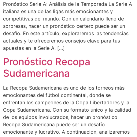
Pronóstico Serie A: Análisis de la Temporada La Serie A
italiana es una de las ligas más emocionantes y
competitivas del mundo. Con un calendario lleno de
sorpresas, hacer un pronóstico certero puede ser un
desafío. En este artículo, exploraremos las tendencias
actuales y te ofreceremos consejos clave para tus
apuestas en la Serie A. […]
Pronóstico Recopa
Sudamericana
La Recopa Sudamericana es uno de los torneos más
emocionantes del fútbol continental, donde se
enfrentan los campeones de la Copa Libertadores y la
Copa Sudamericana. Con su formato único y la calidad
de los equipos involucrados, hacer un pronóstico
Recopa Sudamericana puede ser un desafío
emocionante y lucrativo. A continuación, analizaremos