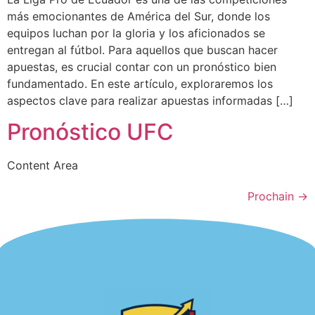
más emocionantes de América del Sur, donde los
equipos luchan por la gloria y los aficionados se
entregan al fútbol. Para aquellos que buscan hacer
apuestas, es crucial contar con un pronóstico bien
fundamentado. En este artículo, exploraremos los
aspectos clave para realizar apuestas informadas […]
Pronóstico UFC
Content Area
Prochain
→