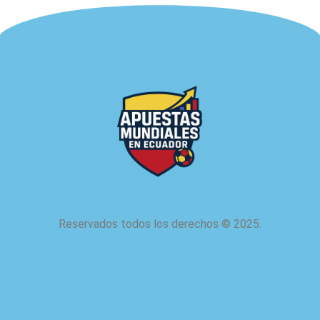
Reservados todos los derechos
©
2025.
acerca de nosotros