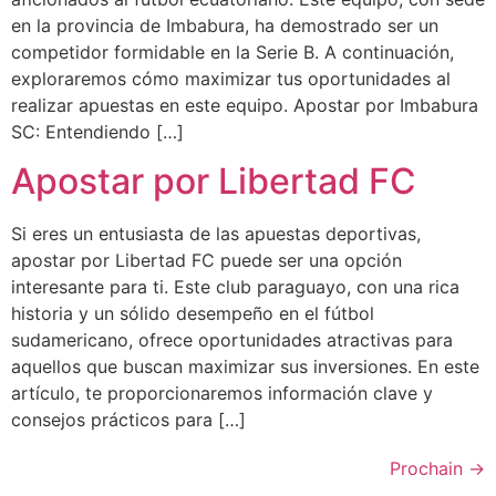
en la provincia de Imbabura, ha demostrado ser un
competidor formidable en la Serie B. A continuación,
exploraremos cómo maximizar tus oportunidades al
realizar apuestas en este equipo. Apostar por Imbabura
SC: Entendiendo […]
Apostar por Libertad FC
Si eres un entusiasta de las apuestas deportivas,
apostar por Libertad FC puede ser una opción
interesante para ti. Este club paraguayo, con una rica
historia y un sólido desempeño en el fútbol
sudamericano, ofrece oportunidades atractivas para
aquellos que buscan maximizar sus inversiones. En este
artículo, te proporcionaremos información clave y
consejos prácticos para […]
Prochain
→