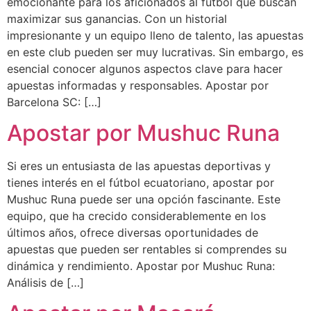
emocionante para los aficionados al fútbol que buscan
maximizar sus ganancias. Con un historial
impresionante y un equipo lleno de talento, las apuestas
en este club pueden ser muy lucrativas. Sin embargo, es
esencial conocer algunos aspectos clave para hacer
apuestas informadas y responsables. Apostar por
Barcelona SC: […]
Apostar por Mushuc Runa
Si eres un entusiasta de las apuestas deportivas y
tienes interés en el fútbol ecuatoriano, apostar por
Mushuc Runa puede ser una opción fascinante. Este
equipo, que ha crecido considerablemente en los
últimos años, ofrece diversas oportunidades de
apuestas que pueden ser rentables si comprendes su
dinámica y rendimiento. Apostar por Mushuc Runa:
Análisis de […]