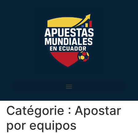
Catégorie :
Apostar
por equipos