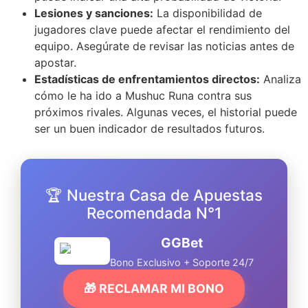
Lesiones y sanciones:
La disponibilidad de
jugadores clave puede afectar el rendimiento del
equipo. Asegúrate de revisar las noticias antes de
apostar.
Estadísticas de enfrentamientos directos:
Analiza
cómo le ha ido a Mushuc Runa contra sus
próximos rivales. Algunas veces, el historial puede
ser un buen indicador de resultados futuros.
🏆 Nuestra Casa de Apuestas
Recomendada N°1
GGBet
Bono Exclusivo + Soporte 24/7
🎁 RECLAMAR MI BONO