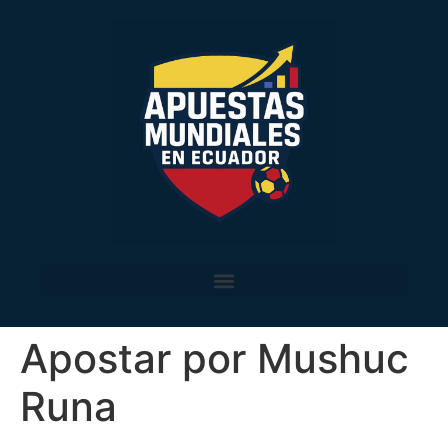
Apostar por Mushuc
Runa