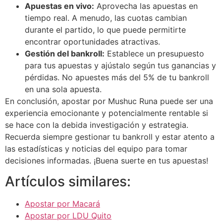
Apuestas en vivo:
Aprovecha las apuestas en
tiempo real. A menudo, las cuotas cambian
durante el partido, lo que puede permitirte
encontrar oportunidades atractivas.
Gestión del bankroll:
Establece un presupuesto
para tus apuestas y ajústalo según tus ganancias y
pérdidas. No apuestes más del 5% de tu bankroll
en una sola apuesta.
En conclusión, apostar por Mushuc Runa puede ser una
experiencia emocionante y potencialmente rentable si
se hace con la debida investigación y estrategia.
Recuerda siempre gestionar tu bankroll y estar atento a
las estadísticas y noticias del equipo para tomar
decisiones informadas. ¡Buena suerte en tus apuestas!
Artículos similares:
Apostar por Macará
Apostar por LDU Quito