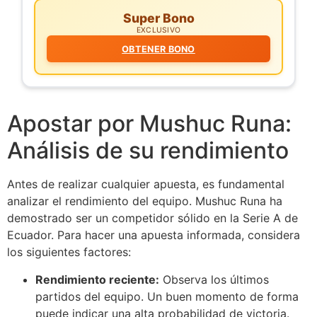
Super Bono
EXCLUSIVO
OBTENER BONO
Apostar por Mushuc Runa:
Análisis de su rendimiento
Antes de realizar cualquier apuesta, es fundamental
analizar el rendimiento del equipo. Mushuc Runa ha
demostrado ser un competidor sólido en la Serie A de
Ecuador. Para hacer una apuesta informada, considera
los siguientes factores:
Rendimiento reciente:
Observa los últimos
partidos del equipo. Un buen momento de forma
puede indicar una alta probabilidad de victoria.