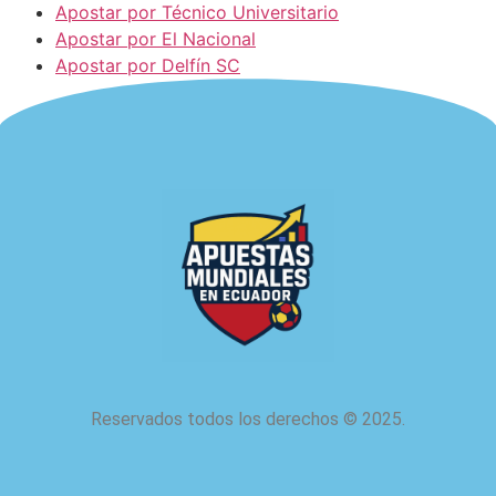
Apostar por Técnico Universitario
Apostar por El Nacional
Apostar por Delfín SC
Reservados todos los derechos
©
2025.