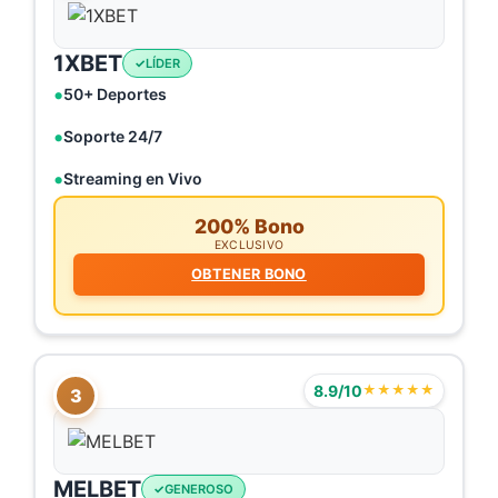
1XBET
LÍDER
50+ Deportes
Soporte 24/7
Streaming en Vivo
200% Bono
EXCLUSIVO
OBTENER BONO
8.9/10
★★★★★
3
MELBET
GENEROSO