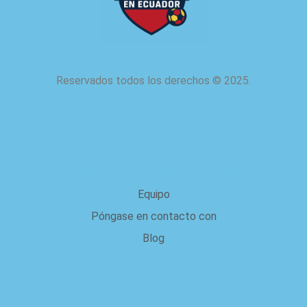
Reservados todos los derechos
©
2025.
acerca de nosotros
Equipo
Póngase en contacto con
Blog