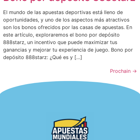
El mundo de las apuestas deportivas está lleno de
oportunidades, y uno de los aspectos más atractivos
son los bonos ofrecidos por las casas de apuestas. En
este artículo, exploraremos el bono por depósito
888starz, un incentivo que puede maximizar tus
ganancias y mejorar tu experiencia de juego. Bono por
depósito 888starz: ¿Qué es y […]
Prochain
→