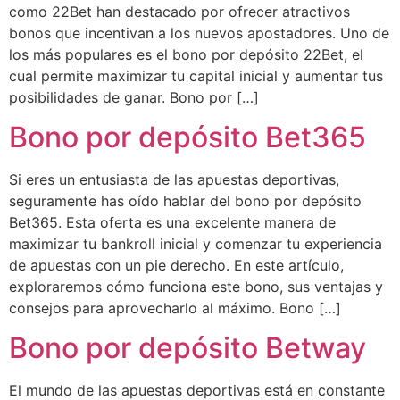
como 22Bet han destacado por ofrecer atractivos
bonos que incentivan a los nuevos apostadores. Uno de
los más populares es el bono por depósito 22Bet, el
cual permite maximizar tu capital inicial y aumentar tus
posibilidades de ganar. Bono por […]
Bono por depósito Bet365
Si eres un entusiasta de las apuestas deportivas,
seguramente has oído hablar del bono por depósito
Bet365. Esta oferta es una excelente manera de
maximizar tu bankroll inicial y comenzar tu experiencia
de apuestas con un pie derecho. En este artículo,
exploraremos cómo funciona este bono, sus ventajas y
consejos para aprovecharlo al máximo. Bono […]
Bono por depósito Betway
El mundo de las apuestas deportivas está en constante