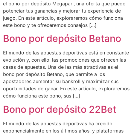
el bono por depósito Megapari, una oferta que puede
potenciar tus ganancias y mejorar tu experiencia de
juego. En este artículo, exploraremos cómo funciona
este bono y te ofreceremos consejos […]
Bono por depósito Betano
El mundo de las apuestas deportivas está en constante
evolución y, con ello, las promociones que ofrecen las
casas de apuestas. Una de las más atractivas es el
bono por depósito Betano, que permite a los
apostadores aumentar su bankroll y maximizar sus
oportunidades de ganar. En este artículo, exploraremos
cómo funciona este bono, sus […]
Bono por depósito 22Bet
El mundo de las apuestas deportivas ha crecido
exponencialmente en los últimos años, y plataformas