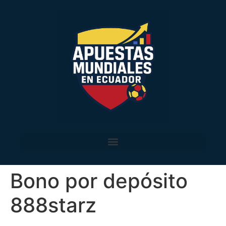
Bono por depósito
888starz