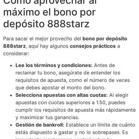
Cómo aprovechar al
máximo el bono por
depósito 888starz
Para sacar el mejor provecho del
bono por depósito
888starz
, aquí hay algunos
consejos prácticos
a
considerar:
Lee los términos y condiciones:
Antes de
reclamar tu bono, asegúrate de entender los
requisitos de apuesta, como el número de veces
que debes apostar el monto del bono.
Selecciona apuestas con altas cuotas:
Al elegir
apuestas con cuotas superiores a 1.50, puedes
cumplir los requisitos de apuesta más rápidamente
y maximizar tus ganancias.
Gestión de bankroll:
Establece un límite de cuánto
estás dispuesto a gastar y no lo sobrepases. Es