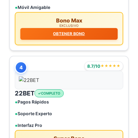
Móvil Amigable
Bono Max
EXCLUSIVO
OBTENER BONO
8.7/10
★★★★★
4
22BET
COMPLETO
Pagos Rápidos
Soporte Experto
Interfaz Pro