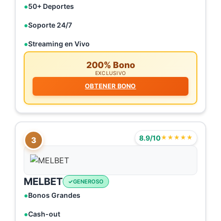
50+ Deportes
Soporte 24/7
Streaming en Vivo
200% Bono
EXCLUSIVO
OBTENER BONO
8.9/10
★★★★★
3
MELBET
GENEROSO
Bonos Grandes
Cash-out