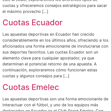
cuotas y ofreceremos consejos estratégicos para sacar
el máximo provecho […]
Cuotas Ecuador
Las apuestas deportivas en Ecuador han crecido
considerablemente en los últimos años, ofreciendo a los
aficionados una forma emocionante de involucrarse con
sus deportes favoritos. Las cuotas Ecuador son un
elemento clave para cualquier apostador, ya que
determinan el potencial retorno de una apuesta. A
continuación, exploraremos cómo funcionan estas
cuotas y algunos consejos para […]
Cuotas Emelec
Las apuestas deportivas son una forma emocionante de
interactuar con el fútbol, y uno de los equipos más
destacados en Ecuador es el Club Sport Emelec. Con