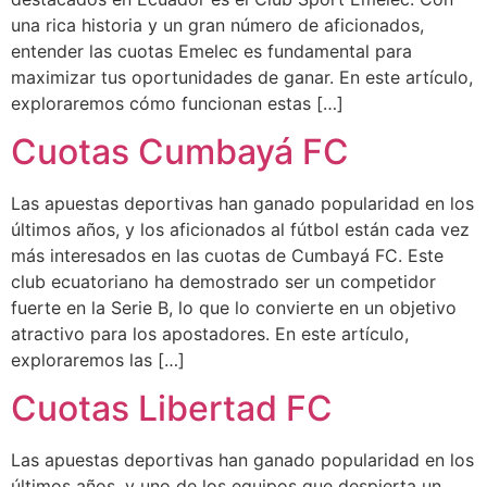
una rica historia y un gran número de aficionados,
entender las cuotas Emelec es fundamental para
maximizar tus oportunidades de ganar. En este artículo,
exploraremos cómo funcionan estas […]
Cuotas Cumbayá FC
Las apuestas deportivas han ganado popularidad en los
últimos años, y los aficionados al fútbol están cada vez
más interesados en las cuotas de Cumbayá FC. Este
club ecuatoriano ha demostrado ser un competidor
fuerte en la Serie B, lo que lo convierte en un objetivo
atractivo para los apostadores. En este artículo,
exploraremos las […]
Cuotas Libertad FC
Las apuestas deportivas han ganado popularidad en los
últimos años, y uno de los equipos que despierta un