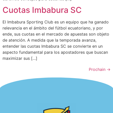
Cuotas Imbabura SC
El Imbabura Sporting Club es un equipo que ha ganado
relevancia en el ámbito del fútbol ecuatoriano, y por
ende, sus cuotas en el mercado de apuestas son objeto
de atención. A medida que la temporada avanza,
entender las cuotas Imbabura SC se convierte en un
aspecto fundamental para los apostadores que buscan
maximizar sus […]
Prochain
→