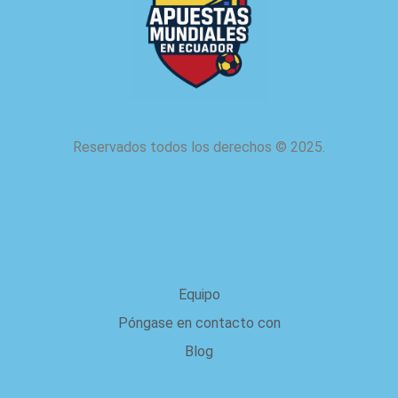
Reservados todos los derechos
©
2025.
acerca de nosotros
Equipo
Póngase en contacto con
Blog