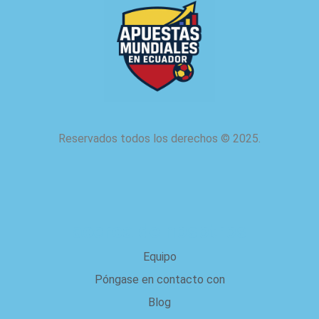
Reservados todos los derechos
©
2025.
acerca de nosotros
Equipo
Póngase en contacto con
Blog