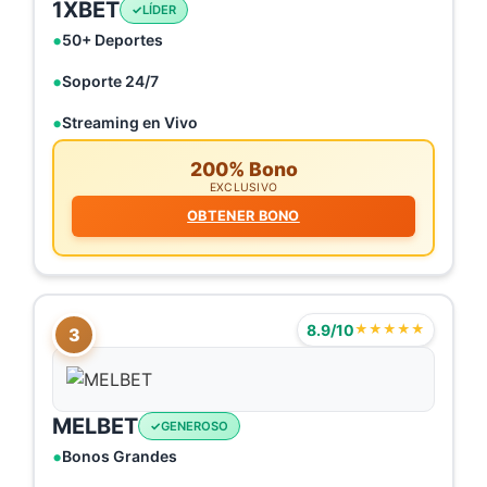
1XBET
LÍDER
50+ Deportes
Soporte 24/7
Streaming en Vivo
200% Bono
EXCLUSIVO
OBTENER BONO
8.9/10
★★★★★
3
MELBET
GENEROSO
Bonos Grandes