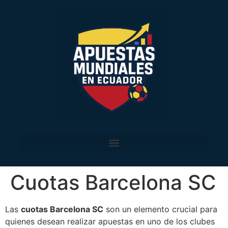
Cuotas Barcelona SC
Las
cuotas Barcelona SC
son un elemento crucial para
quienes desean realizar apuestas en uno de los clubes