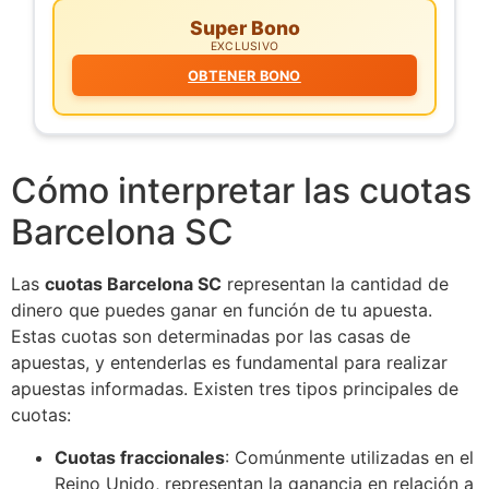
Super Bono
EXCLUSIVO
OBTENER BONO
Cómo interpretar las cuotas
Barcelona SC
Las
cuotas Barcelona SC
representan la cantidad de
dinero que puedes ganar en función de tu apuesta.
Estas cuotas son determinadas por las casas de
apuestas, y entenderlas es fundamental para realizar
apuestas informadas. Existen tres tipos principales de
cuotas:
Cuotas fraccionales
: Comúnmente utilizadas en el
Reino Unido, representan la ganancia en relación a