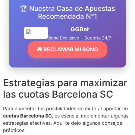
🏆 Nuestra Casa de Apuestas
Recomendada N°1
GGBet
Bono Exclusivo + Soporte 24/7
🎁 RECLAMAR MI BONO
Estrategias para maximizar
las cuotas Barcelona SC
Para aumentar tus posibilidades de éxito al apostar en
cuotas Barcelona SC
, es esencial implementar algunas
estrategias efectivas. Aquí te dejo algunos consejos
prácticos: