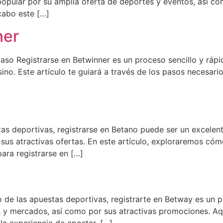
popular por su amplia oferta de deportes y eventos, así c
cabo este […]
ner
aso Registrarse en Betwinner es un proceso sencillo y rápi
no. Este artículo te guiará a través de los pasos necesari
tas deportivas, registrarse en Betano puede ser un excelen
sus atractivas ofertas. En este artículo, exploraremos cóm
ara registrarse en […]
 de las apuestas deportivas, registrarte en Betway es un 
 y mercados, así como por sus atractivas promociones. Aq