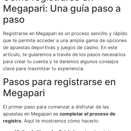
Megapari: Una guía paso a
paso
Registrarse en Megapari es un proceso sencillo y rápido
que te permite acceder a una amplia gama de opciones
de apuestas deportivas y juegos de casino. En este
artículo, te guiaremos a través de los pasos necesarios
para crear tu cuenta y te daremos algunos consejos
clave para maximizar tu experiencia.
Pasos para registrarse en
Megapari
El primer paso para comenzar a disfrutar de las
apuestas en Megapari es
completar el proceso de
registro
. Aquí te mostramos cómo hacerlo: