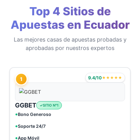
Top 4 Sitios de
Apuestas en Ecuador
Las mejores casas de apuestas probadas y
aprobadas por nuestros expertos
9.4/10
★★★★★
1
GGBET
SITIO N°1
Bono Generoso
Soporte 24/7
App Móvil