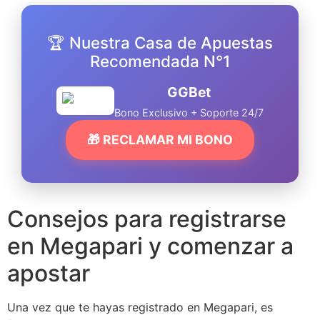
🏆 Nuestra Casa de Apuestas
Recomendada N°1
GGBet
Bono Exclusivo + Soporte 24/7
🎁 RECLAMAR MI BONO
Consejos para registrarse
en Megapari y comenzar a
apostar
Una vez que te hayas registrado en Megapari, es