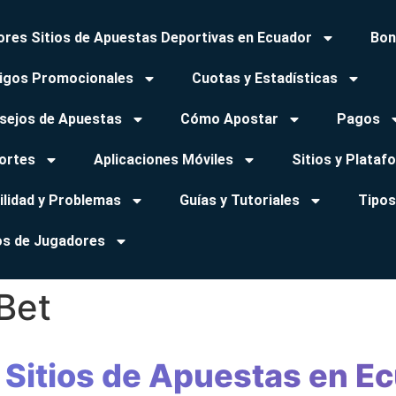
ores Sitios de Apuestas Deportivas en Ecuador
Bon
igos Promocionales
Cuotas y Estadísticas
sejos de Apuestas
Cómo Apostar
Pagos
ortes
Aplicaciones Móviles
Sitios y Plataf
ilidad y Problemas
Guías y Tutoriales
Tipos
os de Jugadores
Bet
 Sitios de Apuestas en E