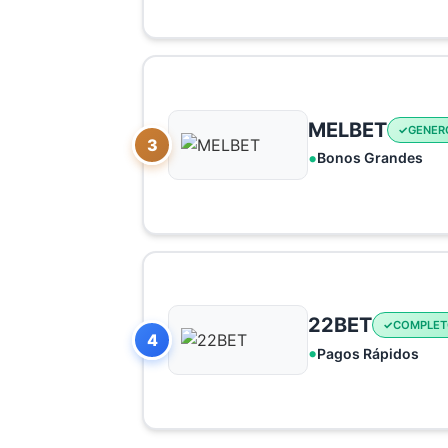
MELBET
GENER
3
Bonos Grandes
22BET
COMPLE
4
Pagos Rápidos