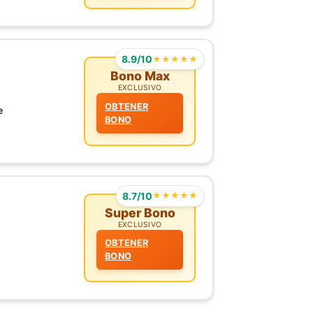
8.9/10
★★★★★
Bono Max
EXCLUSIVO
OBTENER
e
BONO
8.7/10
★★★★★
Super Bono
EXCLUSIVO
OBTENER
BONO