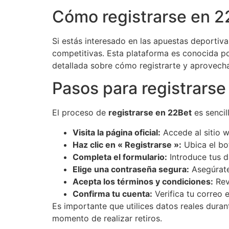
Cómo registrarse en 2
Si estás interesado en las apuestas deportiv
competitivas. Esta plataforma es conocida po
detallada sobre cómo registrarte y aprovecha
Pasos para registrarse
El proceso de
registrarse en 22Bet
es sencil
Visita la página oficial:
Accede al sitio 
Haz clic en « Registrarse »:
Ubica el bot
Completa el formulario:
Introduce tus d
Elige una contraseña segura:
Asegúrate
Acepta los términos y condiciones:
Revi
Confirma tu cuenta:
Verifica tu correo e
Es importante que utilices datos reales durant
momento de realizar retiros.