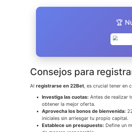
🏆 N
Consejos para registr
Al
registrarse en 22Bet
, es crucial tener en
Investiga las cuotas:
Antes de realizar 
obtener la mejor oferta.
Aprovecha los bonos de bienvenida:
22
iniciales sin arriesgar tu propio capital.
Establece un presupuesto:
Define un mo