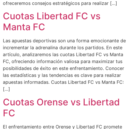
ofreceremos consejos estratégicos para realizar […]
Cuotas Libertad FC vs
Manta FC
Las apuestas deportivas son una forma emocionante de
incrementar la adrenalina durante los partidos. En este
artículo, analizaremos las cuotas Libertad FC vs Manta
FC, ofreciendo información valiosa para maximizar tus
posibilidades de éxito en este enfrentamiento. Conocer
las estadísticas y las tendencias es clave para realizar
apuestas informadas. Cuotas Libertad FC vs Manta FC:
[…]
Cuotas Orense vs Libertad
FC
El enfrentamiento entre Orense y Libertad FC promete