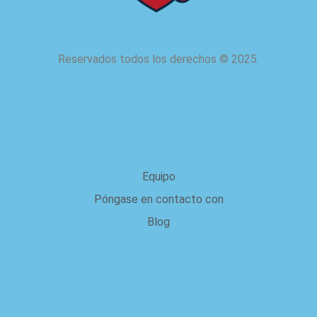
Reservados todos los derechos
©
2025.
acerca de nosotros
Equipo
Póngase en contacto con
Blog
Legal