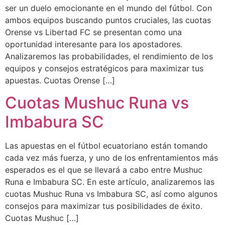
ser un duelo emocionante en el mundo del fútbol. Con
ambos equipos buscando puntos cruciales, las cuotas
Orense vs Libertad FC se presentan como una
oportunidad interesante para los apostadores.
Analizaremos las probabilidades, el rendimiento de los
equipos y consejos estratégicos para maximizar tus
apuestas. Cuotas Orense […]
Cuotas Mushuc Runa vs
Imbabura SC
Las apuestas en el fútbol ecuatoriano están tomando
cada vez más fuerza, y uno de los enfrentamientos más
esperados es el que se llevará a cabo entre Mushuc
Runa e Imbabura SC. En este artículo, analizaremos las
cuotas Mushuc Runa vs Imbabura SC, así como algunos
consejos para maximizar tus posibilidades de éxito.
Cuotas Mushuc […]