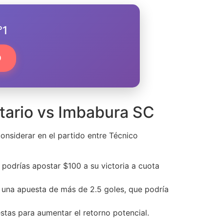
°1
O
tario vs Imbabura SC
onsiderar en el partido entre Técnico
 podrías apostar $100 a su victoria a cuota
 una apuesta de más de 2.5 goles, que podría
stas para aumentar el retorno potencial.