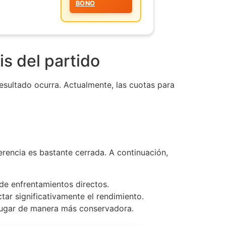
BONO
s del partido
esultado ocurra. Actualmente, las cuotas para
ferencia es bastante cerrada. A continuación,
de enfrentamientos directos.
tar significativamente el rendimiento.
n jugar de manera más conservadora.