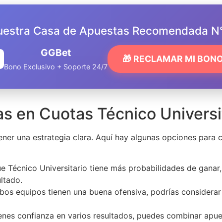
uestra Casa de Apuestas Recomendada N
GGBet
🎁 RECLAMAR MI BON
Bono Exclusivo + Soporte 24/7
as en Cuotas Técnico Universi
ener una estrategia clara. Aquí hay algunas opciones para c
e Técnico Universitario tiene más probabilidades de ganar,
ltado.
os equipos tienen una buena ofensiva, podrías considerar
enes confianza en varios resultados, puedes combinar apue