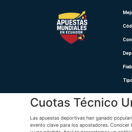
Mej
Cód
Con
Dep
Fiab
Tip
Cuotas Técnico Un
Las apuestas deportivas han ganado popularid
evento clave para los apostadores. Conocer 