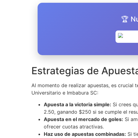
🏆 N
Estrategias de Apuest
Al momento de realizar apuestas, es crucial t
Universitario e Imbabura SC:
Apuesta a la victoria simple:
Si crees qu
2.50, ganando $250 si se cumple el resu
Apuesta en el mercado de goles:
Si amb
ofrecer cuotas atractivas.
Haz uso de apuestas combinadas:
Si ti