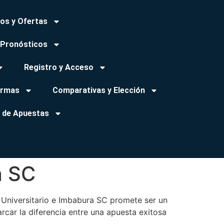
os y Ofertas
Pronósticos
Registro y Acceso
ormas
Comparativas y Elección
 de Apuestas
a SC
 Universitario e Imbabura SC promete ser un
car la diferencia entre una apuesta exitosa