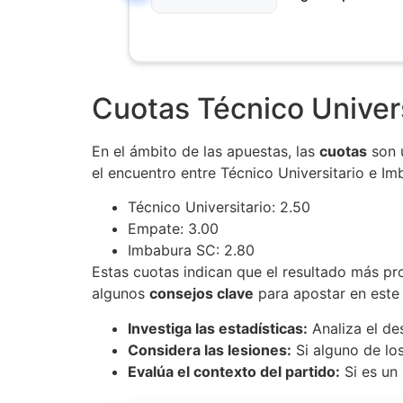
Cuotas Técnico Univers
En el ámbito de las apuestas, las
cuotas
son u
el encuentro entre Técnico Universitario e Im
Técnico Universitario: 2.50
Empate: 3.00
Imbabura SC: 2.80
Estas cuotas indican que el resultado más pro
algunos
consejos clave
para apostar en este
Investiga las estadísticas:
Analiza el de
Considera las lesiones:
Si alguno de los
Evalúa el contexto del partido:
Si es un 