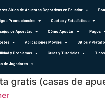
ores Sitios de Apuestas Deportivas en Ecuador
Bon
igos Promocionales
Cuotas y Estadísticas
sejos de Apuestas
Cómo Apostar
Pagos
ortes
Aplicaciones Móviles
Sitios y Plataf
ilidad y Problemas
Guías y Tutoriales
Tipos
os de Jugadores
a gratis (casas de apu
ner