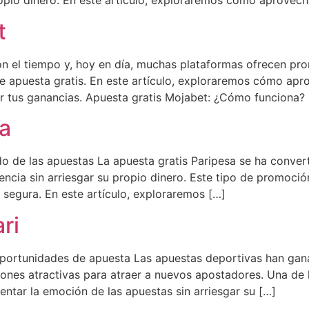
opio dinero. En este artículo, exploraremos cómo aprovech
t
 el tiempo y, hoy en día, muchas plataformas ofrecen pro
e apuesta gratis. En este artículo, exploraremos cómo ap
r tus ganancias. Apuesta gratis Mojabet: ¿Cómo funciona?
sa
do de las apuestas La apuesta gratis Paripesa se ha convert
cia sin arriesgar su propio dinero. Este tipo de promoció
 segura. En este artículo, exploraremos […]
ri
oportunidades de apuesta Las apuestas deportivas han gan
es atractivas para atraer a nuevos apostadores. Una de l
entar la emoción de las apuestas sin arriesgar su […]