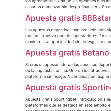
los apostadores. Una de las opciones más int
usuarios comenzar sin riesgo financiero. En 
Apuesta gratis 888sta
Las apuestas deportivas han evolucionado si
opción atractiva para los apostadores. En est
máximo esta oportunidad sin arriesgar tu cap
Apuesta gratis Betano
Si eres un apasionado de las apuestas depor
de las apuestas online. Uno de los atractivo
plataforma sin riesgo. A continuación, expl
Apuesta gratis Sporti
Apuesta gratis Sportingbet: Introducción a l
plataformas que se destaca en este ámbito es