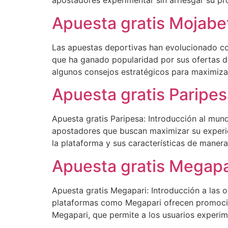
apostadores experimentar sin arriesgar su pr
Apuesta gratis Mojabe
Las apuestas deportivas han evolucionado con
que ha ganado popularidad por sus ofertas d
algunos consejos estratégicos para maximiza
Apuesta gratis Paripe
Apuesta gratis Paripesa: Introducción al mun
apostadores que buscan maximizar su experien
la plataforma y sus características de manera
Apuesta gratis Megapa
Apuesta gratis Megapari: Introducción a las 
plataformas como Megapari ofrecen promocion
Megapari, que permite a los usuarios experim