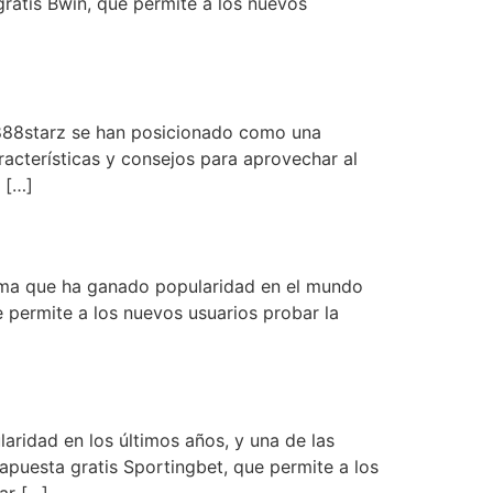
ratis Bwin, que permite a los nuevos
 888starz se han posicionado como una
racterísticas y consejos para aprovechar al
 […]
orma que ha ganado popularidad en el mundo
 permite a los nuevos usuarios probar la
aridad en los últimos años, y una de las
apuesta gratis Sportingbet, que permite a los