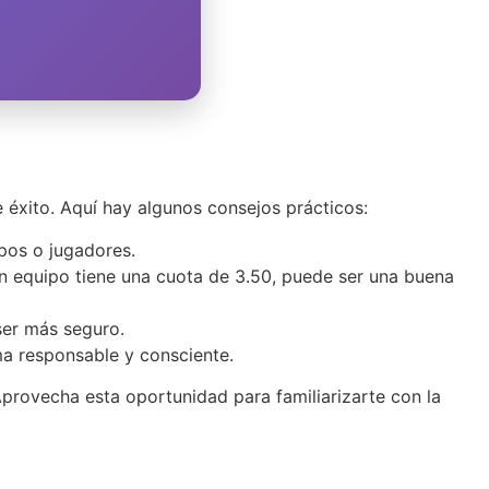
e éxito. Aquí hay algunos consejos prácticos:
ipos o jugadores.
n equipo tiene una cuota de 3.50, puede ser una buena
ser más seguro.
ma responsable y consciente.
provecha esta oportunidad para familiarizarte con la