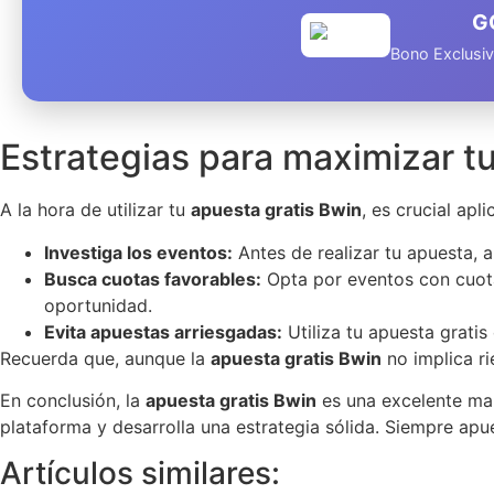
G
Bono Exclusiv
Estrategias para maximizar t
A la hora de utilizar tu
apuesta gratis Bwin
, es crucial ap
Investiga los eventos:
Antes de realizar tu apuesta, a
Busca cuotas favorables:
Opta por eventos con cuota
oportunidad.
Evita apuestas arriesgadas:
Utiliza tu apuesta grati
Recuerda que, aunque la
apuesta gratis Bwin
no implica ri
En conclusión, la
apuesta gratis Bwin
es una excelente man
plataforma y desarrolla una estrategia sólida. Siempre apu
Artículos similares: