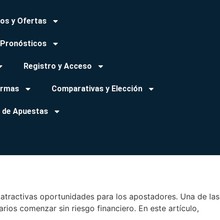
os y Ofertas
Pronósticos
Registro y Acceso
ormas
Comparativas y Elección
 de Apuestas
atractivas oportunidades para los apostadores. Una de las
rios comenzar sin riesgo financiero. En este artículo,