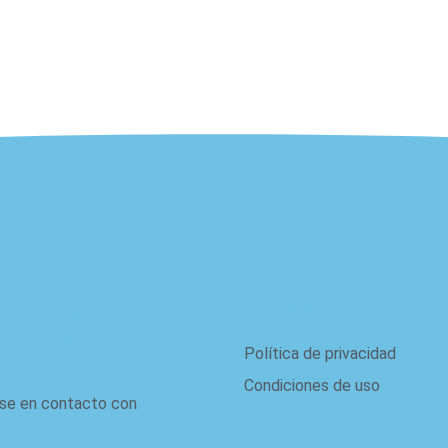
erca de
Legal
sotros
Política de privacidad
o
Condiciones de uso
se en contacto con