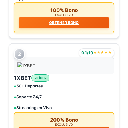
100% Bono
EXCLUSIVO
OBTENER BONO
9.1/10
★★★★★
2
1XBET
LÍDER
50+ Deportes
Soporte 24/7
Streaming en Vivo
200% Bono
EXCLUSIVO