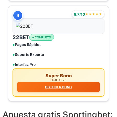
8.7/10
★★★★★
4
22BET
COMPLETO
Pagos Rápidos
Soporte Experto
Interfaz Pro
Super Bono
EXCLUSIVO
OBTENER BONO
Apuesta gratis Sportingbet: