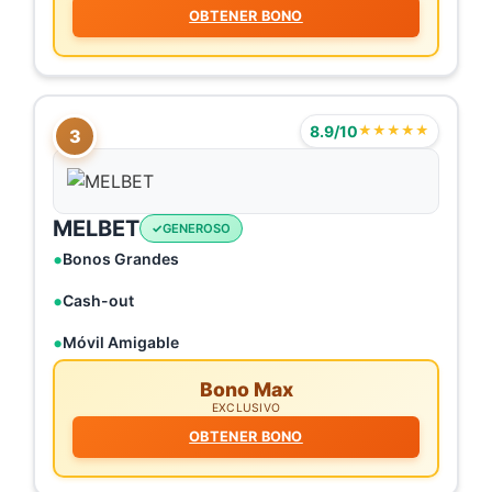
OBTENER BONO
8.9/10
★★★★★
3
MELBET
GENEROSO
Bonos Grandes
Cash-out
Móvil Amigable
Bono Max
EXCLUSIVO
OBTENER BONO