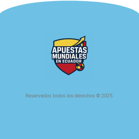
Reservados todos los derechos
©
2025.
acerca de nosotros