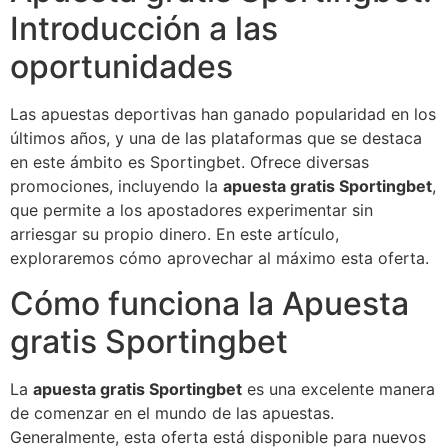
Introducción a las
oportunidades
Las apuestas deportivas han ganado popularidad en los
últimos años, y una de las plataformas que se destaca
en este ámbito es Sportingbet. Ofrece diversas
promociones, incluyendo la
apuesta gratis Sportingbet
,
que permite a los apostadores experimentar sin
arriesgar su propio dinero. En este artículo,
exploraremos cómo aprovechar al máximo esta oferta.
Cómo funciona la Apuesta
gratis Sportingbet
La
apuesta gratis Sportingbet
es una excelente manera
de comenzar en el mundo de las apuestas.
Generalmente, esta oferta está disponible para nuevos