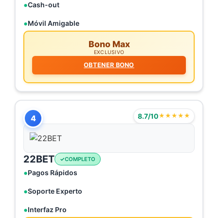
Cash-out
Móvil Amigable
Bono Max
EXCLUSIVO
OBTENER BONO
8.7/10
★★★★★
4
22BET
COMPLETO
Pagos Rápidos
Soporte Experto
Interfaz Pro