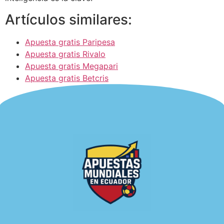
Artículos similares:
Apuesta gratis Paripesa
Apuesta gratis Rivalo
Apuesta gratis Megapari
Apuesta gratis Betcris