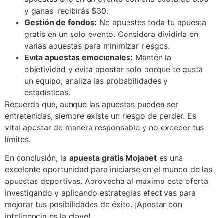
y ganas, recibirás $30.
Gestión de fondos:
No apuestes toda tu apuesta
gratis en un solo evento. Considera dividirla en
varias apuestas para minimizar riesgos.
Evita apuestas emocionales:
Mantén la
objetividad y evita apostar solo porque te gusta
un equipo; analiza las probabilidades y
estadísticas.
Recuerda que, aunque las apuestas pueden ser
entretenidas, siempre existe un riesgo de perder. Es
vital apostar de manera responsable y no exceder tus
límites.
En conclusión, la
apuesta gratis Mojabet
es una
excelente oportunidad para iniciarse en el mundo de las
apuestas deportivas. Aprovecha al máximo esta oferta
investigando y aplicando estrategias efectivas para
mejorar tus posibilidades de éxito. ¡Apostar con
inteligencia es la clave!