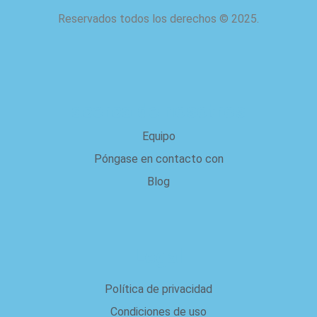
Reservados todos los derechos
©
2025.
acerca de nosotros
Equipo
Póngase en contacto con
Blog
Legal
Política de privacidad
Condiciones de uso