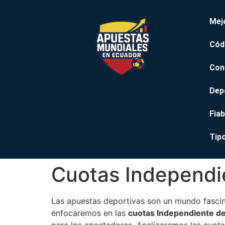
Mej
Cód
Con
Dep
Fiab
Tip
Cuotas Independie
Las apuestas deportivas son un mundo fascina
enfocaremos en las
cuotas Independiente del