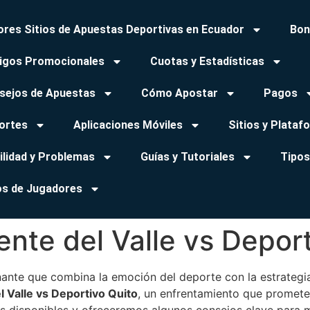
ores Sitios de Apuestas Deportivas en Ecuador
Bon
igos Promocionales
Cuotas y Estadísticas
sejos de Apuestas
Cómo Apostar
Pagos
ortes
Aplicaciones Móviles
Sitios y Plataf
ilidad y Problemas
Guías y Tutoriales
Tipos
os de Jugadores
nte del Valle vs Deport
nte que combina la emoción del deporte con la estrategia d
 Valle vs Deportivo Quito
, un enfrentamiento que promete