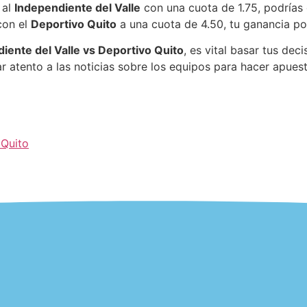
 al
Independiente del Valle
con una cuota de 1.75, podrías g
con el
Deportivo Quito
a una cuota de 4.50, tu ganancia pot
iente del Valle vs Deportivo Quito
, es vital basar tus dec
r atento a las noticias sobre los equipos para hacer apues
 Quito