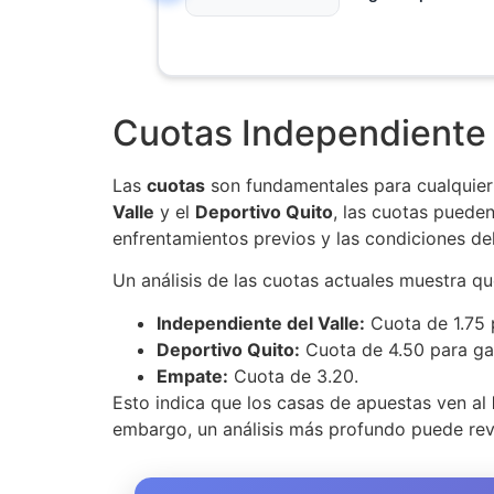
Cuotas Independiente d
Las
cuotas
son fundamentales para cualquier 
Valle
y el
Deportivo Quito
, las cuotas pueden
enfrentamientos previos y las condiciones del
Un análisis de las cuotas actuales muestra qu
Independiente del Valle:
Cuota de 1.75 
Deportivo Quito:
Cuota de 4.50 para ga
Empate:
Cuota de 3.20.
Esto indica que los casas de apuestas ven al
embargo, un análisis más profundo puede rev