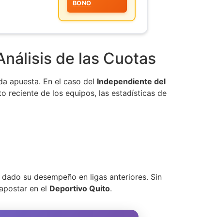
BONO
Análisis de las Cuotas
da apuesta. En el caso del
Independiente del
o reciente de los equipos, las estadísticas de
 dado su desempeño en ligas anteriores. Sin
apostar en el
Deportivo Quito
.