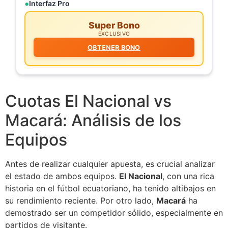
Interfaz Pro
Super Bono
EXCLUSIVO
OBTENER BONO
Cuotas El Nacional vs
Macará: Análisis de los
Equipos
Antes de realizar cualquier apuesta, es crucial analizar
el estado de ambos equipos.
El Nacional
, con una rica
historia en el fútbol ecuatoriano, ha tenido altibajos en
su rendimiento reciente. Por otro lado,
Macará
ha
demostrado ser un competidor sólido, especialmente en
partidos de visitante.