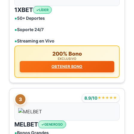
1XBET
LÍDER
50+ Deportes
Soporte 24/7
Streaming en Vivo
200% Bono
EXCLUSIVO
OBTENER BONO
8.9/10
★★★★★
3
MELBET
GENEROSO
Bonos Grandes