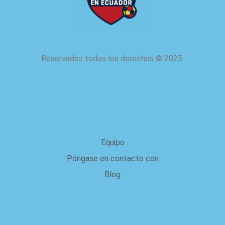
Reservados todos los derechos
©
2025.
acerca de nosotros
Equipo
Póngase en contacto con
Blog