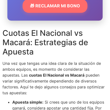
🎁 RECLAMAR MI BONO
Cuotas El Nacional vs
Macará: Estrategias de
Apuesta
Una vez que tengas una idea clara de la situación de
ambos equipos, es momento de considerar las
apuestas. Las
cuotas El Nacional vs Macará
pueden
variar significativamente dependiendo de diversos
factores. Aquí te dejo algunos consejos para optimizar
tus apuestas:
Apuesta simple:
Si crees que uno de los equipos
ganará, considera apostar una cantidad fija. Por