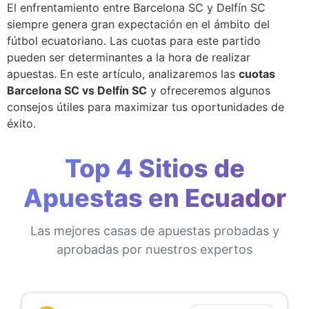
El enfrentamiento entre Barcelona SC y Delfín SC
siempre genera gran expectación en el ámbito del
fútbol ecuatoriano. Las cuotas para este partido
pueden ser determinantes a la hora de realizar
apuestas. En este artículo, analizaremos las
cuotas
Barcelona SC vs Delfín SC
y ofreceremos algunos
consejos útiles para maximizar tus oportunidades de
éxito.
Top 4 Sitios de
Apuestas en Ecuador
Las mejores casas de apuestas probadas y
aprobadas por nuestros expertos