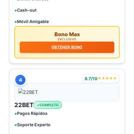
Cash-out
Móvil Amigable
Bono Max
EXCLUSIVO
OBTENER BONO
8.7/10
★★★★★
4
22BET
COMPLETO
Pagos Rápidos
Soporte Experto