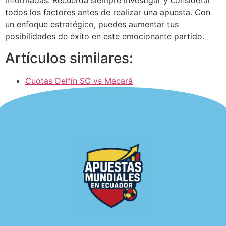
informadas. Recuerda siempre investigar y considerar
todos los factores antes de realizar una apuesta. Con
un enfoque estratégico, puedes aumentar tus
posibilidades de éxito en este emocionante partido.
Artículos similares:
Cuotas Delfín SC vs Macará