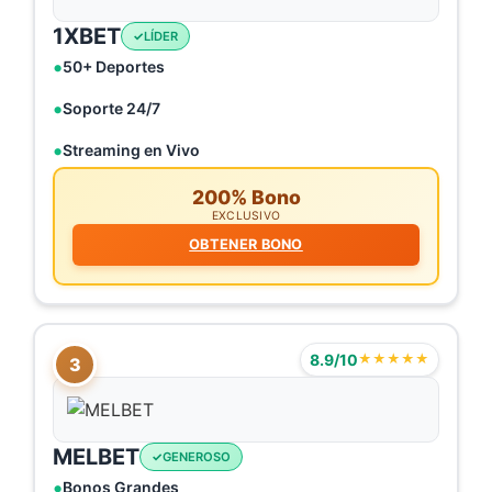
1XBET
LÍDER
50+ Deportes
Soporte 24/7
Streaming en Vivo
200% Bono
EXCLUSIVO
OBTENER BONO
8.9/10
★★★★★
3
MELBET
GENEROSO
Bonos Grandes