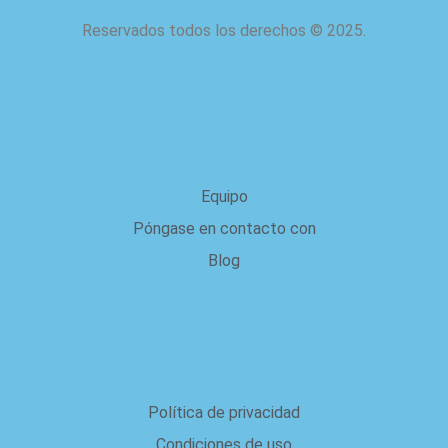
Reservados todos los derechos
©
2025.
acerca de nosotros
Equipo
Póngase en contacto con
Blog
Legal
Política de privacidad
Condiciones de uso