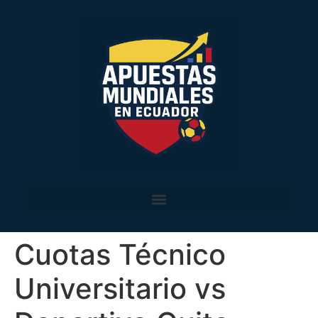
Cuotas Técnico
Universitario vs