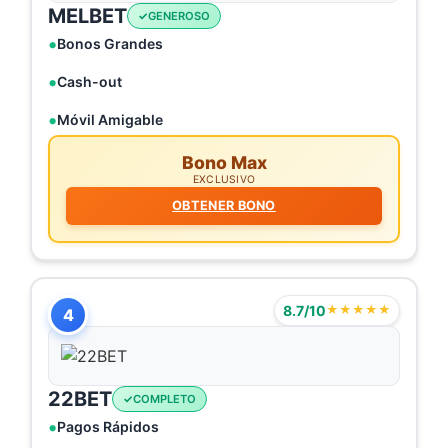
MELBET
GENEROSO
Bonos Grandes
Cash-out
Móvil Amigable
Bono Max
EXCLUSIVO
OBTENER BONO
8.7/10
★★★★★
4
22BET
COMPLETO
Pagos Rápidos