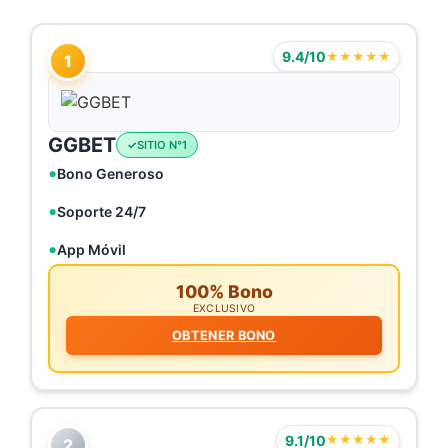
9.4/10
★★★★★
1
GGBET
SITIO N°1
Bono Generoso
Soporte 24/7
App Móvil
100% Bono
EXCLUSIVO
OBTENER BONO
9.1/10
★★★★★
2