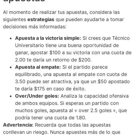
Al momento de realizar tus apuestas, considera las
siguientes
estrategias
que pueden ayudarte a tomar
decisiones más informadas:
Apuesta a la victoria simple:
Si crees que Técnico
Universitario tiene una buena oportunidad de
ganar, apostar $100 a su victoria con una cuota de
2.00 te daría un retorno de $200.
Apuesta al empate:
Si el partido parece
equilibrado, una apuesta al empate con cuota de
3.50 puede ser atractiva, ya que un $50 apostado
te daría $175 en caso de éxito.
Over/Under goles:
Analiza la capacidad ofensiva
de ambos equipos. Si esperas un partido con
muchos goles, apuesta al « over 2.5 goles », que
podría tener una cuota de 1.80.
Advertencia:
Recuerda que todas las apuestas
conllevan un riesgo. Nunca apuestes más de lo que