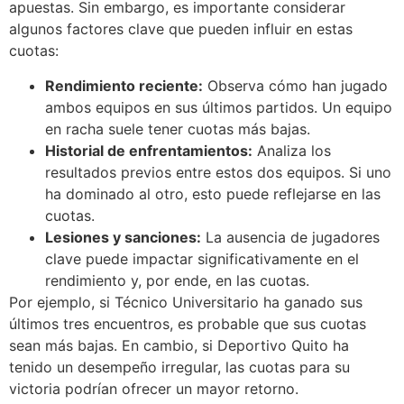
apuestas. Sin embargo, es importante considerar
algunos factores clave que pueden influir en estas
cuotas:
Rendimiento reciente:
Observa cómo han jugado
ambos equipos en sus últimos partidos. Un equipo
en racha suele tener cuotas más bajas.
Historial de enfrentamientos:
Analiza los
resultados previos entre estos dos equipos. Si uno
ha dominado al otro, esto puede reflejarse en las
cuotas.
Lesiones y sanciones:
La ausencia de jugadores
clave puede impactar significativamente en el
rendimiento y, por ende, en las cuotas.
Por ejemplo, si Técnico Universitario ha ganado sus
últimos tres encuentros, es probable que sus cuotas
sean más bajas. En cambio, si Deportivo Quito ha
tenido un desempeño irregular, las cuotas para su
victoria podrían ofrecer un mayor retorno.