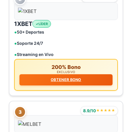
1XBET
LÍDER
50+ Deportes
Soporte 24/7
Streaming en Vivo
200% Bono
EXCLUSIVO
OBTENER BONO
8.9/10
★★★★★
3