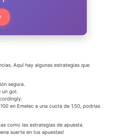
O
ncias. Aquí hay algunas estrategias que
ión segura.
 un gol.
cordingly.
$100 en Emelec a una cuota de 1.50, podrías
icas como las estrategias de apuesta.
ena suerte en tus apuestas!