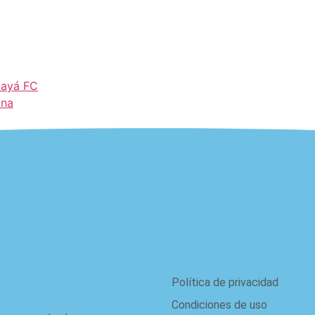
bayá FC
una
erca de
Legal
sotros
Política de privacidad
o
Condiciones de uso