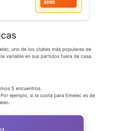
BONO
icas
melec, uno de los clubes más populares de
a variable en sus partidos fuera de casa.
timos 5 encuentros.
. Por ejemplo, si la cuota para Emelec es de
elec.
°1