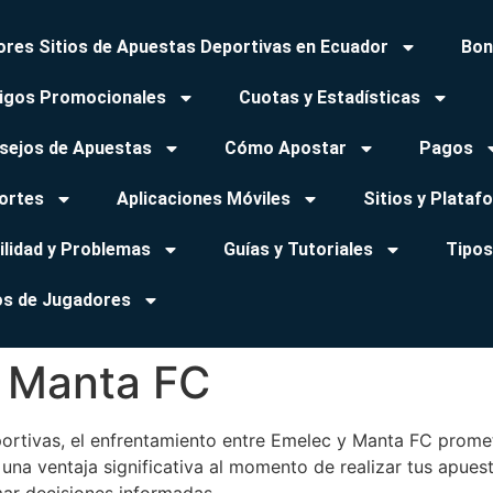
ores Sitios de Apuestas Deportivas en Ecuador
Bon
igos Promocionales
Cuotas y Estadísticas
sejos de Apuestas
Cómo Apostar
Pagos
ortes
Aplicaciones Móviles
Sitios y Plataf
ilidad y Problemas
Guías y Tutoriales
Tipos
os de Jugadores
 Manta FC
ortivas, el enfrentamiento entre Emelec y Manta FC promet
una ventaja significativa al momento de realizar tus apues