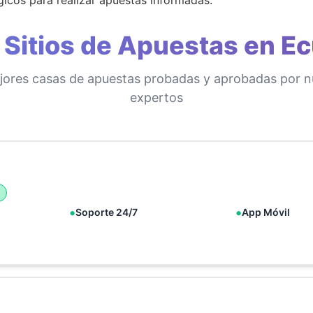
gicos para realizar apuestas informadas.
 Sitios de Apuestas en E
jores casas de apuestas probadas y aprobadas por n
expertos
Soporte 24/7
App Móvil