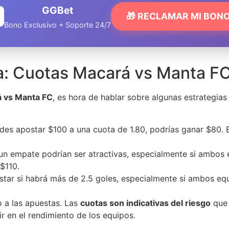
GGBet
🎁 RECLAMAR MI BON
Bono Exclusivo + Soporte 24/7
a: Cuotas Macará vs Manta F
 vs Manta FC
, es hora de hablar sobre algunas estrategi
des apostar $100 a una cuota de 1.80, podrías ganar $80. 
n empate podrían ser atractivas, especialmente si ambos e
$110.
tar si habrá más de 2.5 goles, especialmente si ambos eq
 a las apuestas. Las
cuotas son indicativas del riesgo
que 
ir en el rendimiento de los equipos.