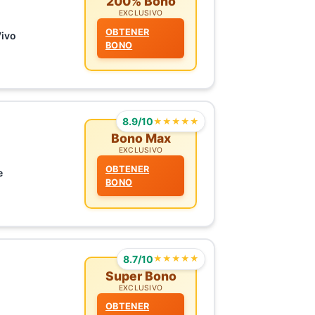
200% Bono
EXCLUSIVO
OBTENER
Vivo
BONO
8.9/10
★★★★★
Bono Max
EXCLUSIVO
OBTENER
e
BONO
8.7/10
★★★★★
Super Bono
EXCLUSIVO
OBTENER