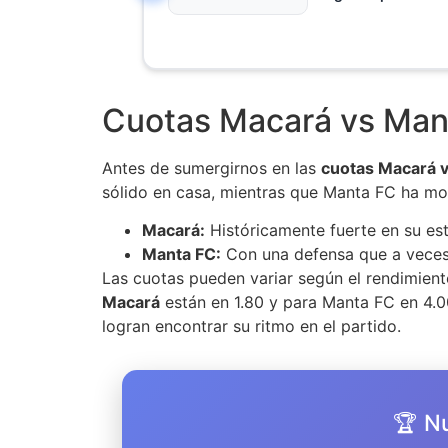
Cuotas Macará vs Mant
Antes de sumergirnos en las
cuotas Macará 
sólido en casa, mientras que Manta FC ha mos
Macará:
Históricamente fuerte en su es
Manta FC:
Con una defensa que a veces 
Las cuotas pueden variar según el rendimiento
Macará
están en 1.80 y para Manta FC en 4.00
logran encontrar su ritmo en el partido.
🏆 N