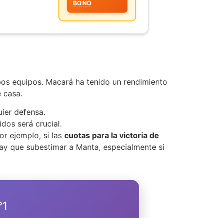
BONO
bos equipos. Macará ha tenido un rendimiento
 casa.
ier defensa.
dos será crucial.
or ejemplo, si las
cuotas para la victoria de
hay que subestimar a Manta, especialmente si
°1