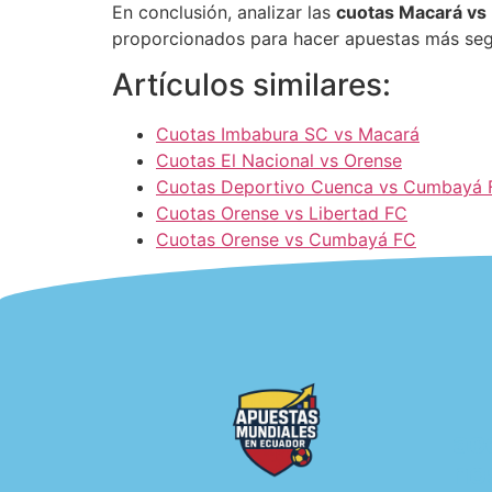
En conclusión, analizar las
cuotas Macará vs
proporcionados para hacer apuestas más segur
Artículos similares:
Cuotas Imbabura SC vs Macará
Cuotas El Nacional vs Orense
Cuotas Deportivo Cuenca vs Cumbayá 
Cuotas Orense vs Libertad FC
Cuotas Orense vs Cumbayá FC
ac
no