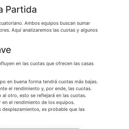
a Partida
ecuatoriano. Ambos equipos buscan sumar
ores. Aquí analizaremos las cuotas y algunos
ave
influyen en las cuotas que ofrecen las casas
po en buena forma tendrá cuotas más bajas.
nte el rendimiento y, por ende, las cuotas.
l otro, esto se reflejará en las cuotas.
 en el rendimiento de los equipos.
s desplazamientos, es probable que las