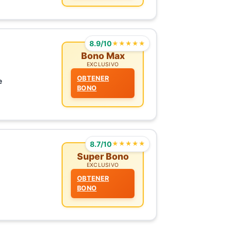
8.9/10
★★★★★
Bono Max
EXCLUSIVO
OBTENER
e
BONO
8.7/10
★★★★★
Super Bono
EXCLUSIVO
OBTENER
BONO