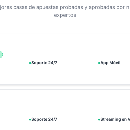
jores casas de apuestas probadas y aprobadas por n
expertos
Soporte 24/7
App Móvil
Soporte 24/7
Streaming en 