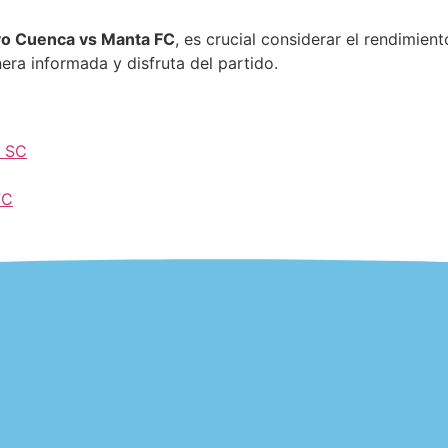
vo Cuenca vs Manta FC
, es crucial considerar el rendimiento
era informada y disfruta del partido.
n SC
FC
erca de
Legal