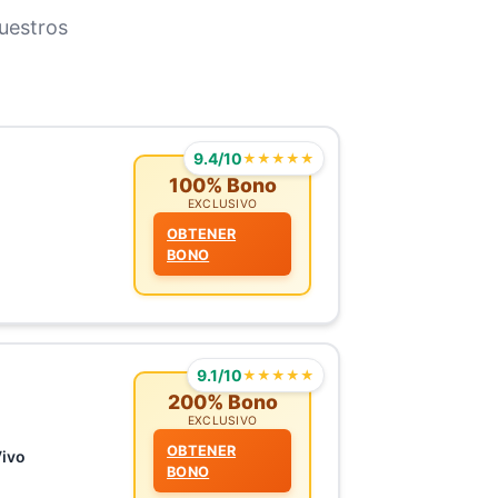
uestros
9.4/10
★★★★★
100% Bono
EXCLUSIVO
OBTENER
BONO
9.1/10
★★★★★
200% Bono
EXCLUSIVO
OBTENER
Vivo
BONO