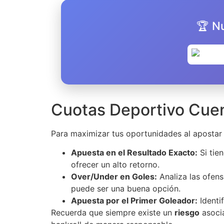
🏆 N
Cuotas Deportivo Cuen
Para maximizar tus oportunidades al apostar e
Apuesta en el Resultado Exacto:
Si tien
ofrecer un alto retorno.
Over/Under en Goles:
Analiza las ofens
puede ser una buena opción.
Apuesta por el Primer Goleador:
Identi
Recuerda que siempre existe un
riesgo
asocia