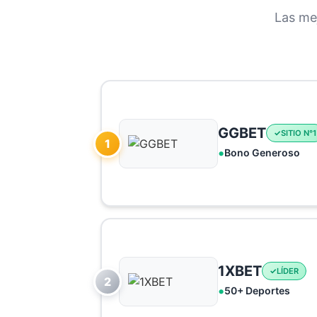
Las me
GGBET
SITIO N°1
1
Bono Generoso
1XBET
LÍDER
2
50+ Deportes