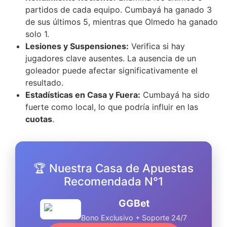
partidos de cada equipo. Cumbayá ha ganado 3
de sus últimos 5, mientras que Olmedo ha ganado
solo 1.
Lesiones y Suspensiones:
Verifica si hay
jugadores clave ausentes. La ausencia de un
goleador puede afectar significativamente el
resultado.
Estadísticas en Casa y Fuera:
Cumbayá ha sido
fuerte como local, lo que podría influir en las
cuotas
.
🏆 Nuestra Casa de Apuestas
Recomendada N°1
GGBet
Bono Exclusivo + Soporte 24/7