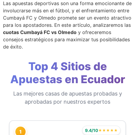
Las apuestas deportivas son una forma emocionante de
involucrarse más en el fútbol, y el enfrentamiento entre
Cumbayá FC y Olmedo promete ser un evento atractivo
para los apostadores. En este artículo, analizaremos las
cuotas Cumbayá FC vs Olmedo
y ofreceremos
consejos estratégicos para maximizar tus posibilidades
de éxito.
Top 4 Sitios de
Apuestas en Ecuador
Las mejores casas de apuestas probadas y
aprobadas por nuestros expertos
9.4/10
★★★★★
1