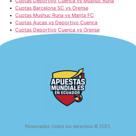
Cuotas Deportivo Cuenca vs Mushuc Runa
Cuotas Barcelona SC vs Orense
Cuotas Mushuc Runa vs Manta FC
Cuotas Aucas vs Deportivo Cuenca
Cuotas Deportivo Cuenca vs Orense
Reservados todos los derechos
©
2025.