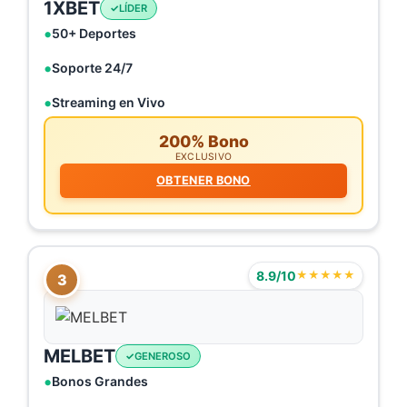
1XBET
LÍDER
50+ Deportes
Soporte 24/7
Streaming en Vivo
200% Bono
EXCLUSIVO
OBTENER BONO
8.9/10
★★★★★
3
MELBET
GENEROSO
Bonos Grandes