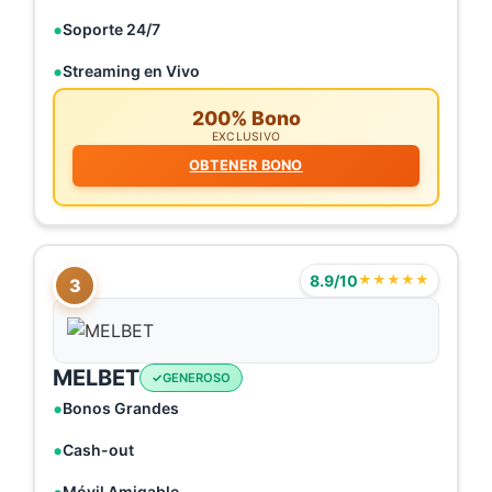
Soporte 24/7
Streaming en Vivo
200% Bono
EXCLUSIVO
OBTENER BONO
8.9/10
★★★★★
3
MELBET
GENEROSO
Bonos Grandes
Cash-out
Móvil Amigable