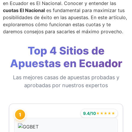
en Ecuador es El Nacional. Conocer y entender las
cuotas El Nacional
es fundamental para maximizar tus
posibilidades de éxito en las apuestas. En este artículo,
exploraremos cómo funcionan estas cuotas y te
daremos consejos para sacarles el máximo provecho.
Top 4 Sitios de
Apuestas en Ecuador
Las mejores casas de apuestas probadas y
aprobadas por nuestros expertos
9.4/10
★★★★★
1