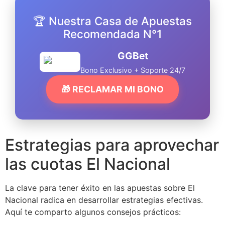
🏆 Nuestra Casa de Apuestas
Recomendada N°1
GGBet
Bono Exclusivo + Soporte 24/7
🎁 RECLAMAR MI BONO
Estrategias para aprovechar
las cuotas El Nacional
La clave para tener éxito en las apuestas sobre El
Nacional radica en desarrollar estrategias efectivas.
Aquí te comparto algunos consejos prácticos: