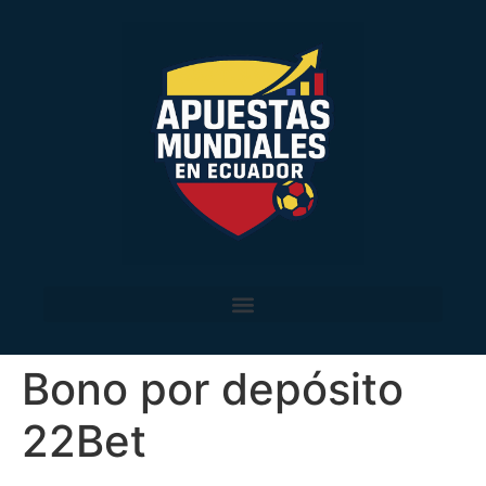
Bono por depósito
22Bet