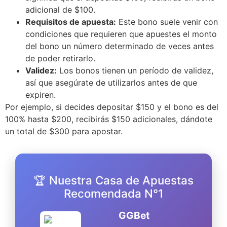
adicional de $100.
Requisitos de apuesta:
Este bono suele venir con
condiciones que requieren que apuestes el monto
del bono un número determinado de veces antes
de poder retirarlo.
Validez:
Los bonos tienen un período de validez,
así que asegúrate de utilizarlos antes de que
expiren.
Por ejemplo, si decides depositar $150 y el bono es del
100% hasta $200, recibirás $150 adicionales, dándote
un total de $300 para apostar.
🏆 Nuestra Casa de Apuestas
Recomendada N°1
GGBet