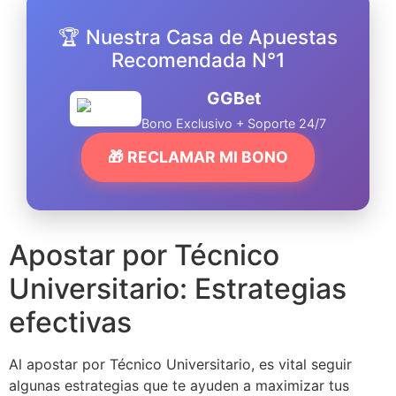
🏆 Nuestra Casa de Apuestas
Recomendada N°1
GGBet
Bono Exclusivo + Soporte 24/7
🎁 RECLAMAR MI BONO
Apostar por Técnico
Universitario: Estrategias
efectivas
Al apostar por Técnico Universitario, es vital seguir
algunas estrategias que te ayuden a maximizar tus