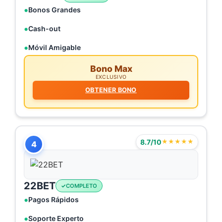
Bonos Grandes
Cash-out
Móvil Amigable
Bono Max
EXCLUSIVO
OBTENER BONO
8.7/10
★★★★★
4
22BET
COMPLETO
Pagos Rápidos
Soporte Experto