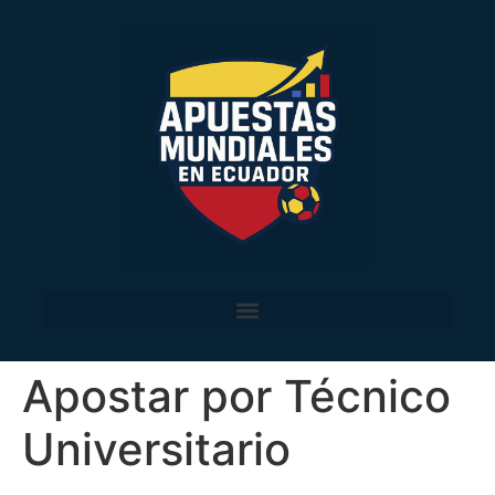
Apostar por Técnico
Universitario