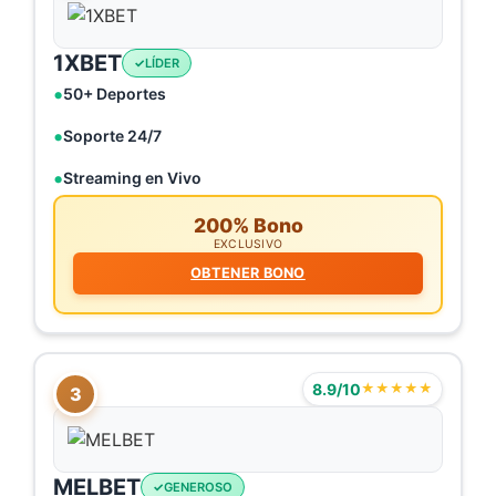
1XBET
LÍDER
50+ Deportes
Soporte 24/7
Streaming en Vivo
200% Bono
EXCLUSIVO
OBTENER BONO
8.9/10
★★★★★
3
MELBET
GENEROSO