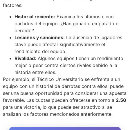
factores:
Historial reciente:
Examina los últimos cinco
partidos del equipo. ¿Han ganado, empatado o
perdido?
Lesiones y sanciones:
La ausencia de jugadores
clave puede afectar significativamente el
rendimiento del equipo.
Rivalidad:
Algunos equipos tienen un rendimiento
mejor o peor contra ciertos rivales debido a la
historia entre ellos.
Por ejemplo, si Técnico Universitario se enfrenta a un
equipo con un historial de derrotas contra ellos, puede
ser una buena oportunidad para considerar una apuesta
favorable. Las cuotas pueden ofrecerse en torno a
2.50
para una victoria, lo que puede ser atractivo si se
analizan los factores mencionados anteriormente.