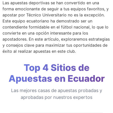
Las apuestas deportivas se han convertido en una
forma emocionante de seguir a tus equipos favoritos, y
apostar por Técnico Universitario no es la excepción.
Este equipo ecuatoriano ha demostrado ser un
contendiente formidable en el fútbol nacional, lo que lo
convierte en una opción interesante para los
apostadores. En este artículo, exploraremos estrategias
y consejos clave para maximizar tus oportunidades de
éxito al realizar apuestas en este club.
Top 4 Sitios de
Apuestas en Ecuador
Las mejores casas de apuestas probadas y
aprobadas por nuestros expertos