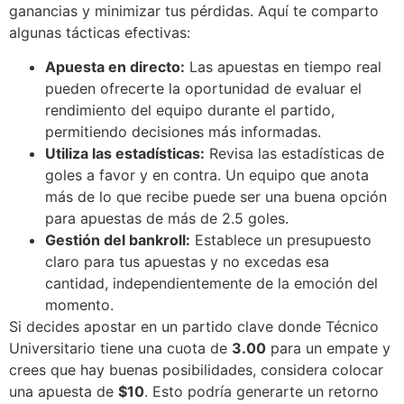
ganancias y minimizar tus pérdidas. Aquí te comparto
algunas tácticas efectivas:
Apuesta en directo:
Las apuestas en tiempo real
pueden ofrecerte la oportunidad de evaluar el
rendimiento del equipo durante el partido,
permitiendo decisiones más informadas.
Utiliza las estadísticas:
Revisa las estadísticas de
goles a favor y en contra. Un equipo que anota
más de lo que recibe puede ser una buena opción
para apuestas de más de 2.5 goles.
Gestión del bankroll:
Establece un presupuesto
claro para tus apuestas y no excedas esa
cantidad, independientemente de la emoción del
momento.
Si decides apostar en un partido clave donde Técnico
Universitario tiene una cuota de
3.00
para un empate y
crees que hay buenas posibilidades, considera colocar
una apuesta de
$10
. Esto podría generarte un retorno