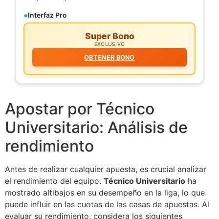
Interfaz Pro
Super Bono
EXCLUSIVO
OBTENER BONO
Apostar por Técnico
Universitario: Análisis de
rendimiento
Antes de realizar cualquier apuesta, es crucial analizar
el rendimiento del equipo.
Técnico Universitario
ha
mostrado altibajos en su desempeño en la liga, lo que
puede influir en las cuotas de las casas de apuestas. Al
evaluar su rendimiento, considera los siguientes