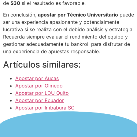
de
$30
si el resultado es favorable.
En conclusión,
apostar por Técnico Universitario
puede
ser una experiencia apasionante y potencialmente
lucrativa si se realiza con el debido análisis y estrategia.
Recuerda siempre evaluar el rendimiento del equipo y
gestionar adecuadamente tu bankroll para disfrutar de
una experiencia de apuestas responsable.
Artículos similares:
Apostar por Aucas
Apostar por Olmedo
Apostar por LDU Quito
Apostar por Ecuador
Apostar por Imbabura SC