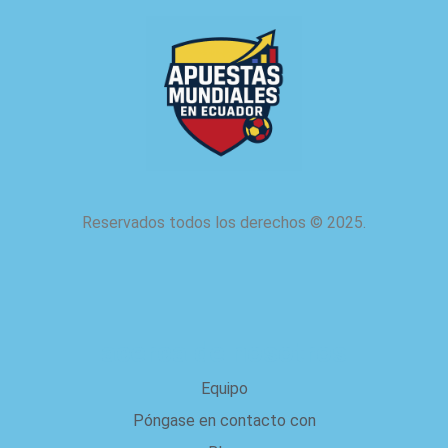
Reservados todos los derechos
©
2025.
acerca de nosotros
Equipo
Póngase en contacto con