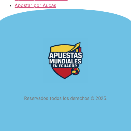
Apostar por Aucas
Reservados todos los derechos
©
2025.