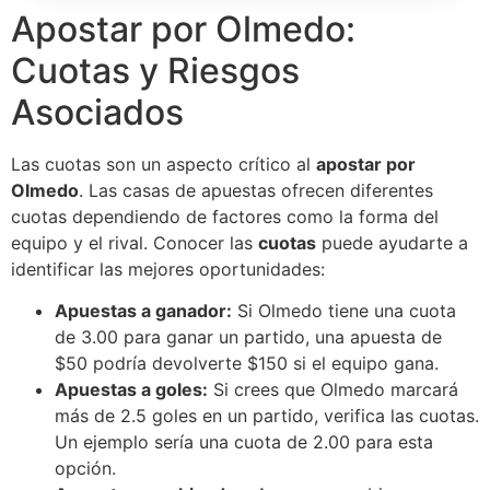
Apostar por Olmedo:
Cuotas y Riesgos
Asociados
Las cuotas son un aspecto crítico al
apostar por
Olmedo
. Las casas de apuestas ofrecen diferentes
cuotas dependiendo de factores como la forma del
equipo y el rival. Conocer las
cuotas
puede ayudarte a
identificar las mejores oportunidades:
Apuestas a ganador:
Si Olmedo tiene una cuota
de 3.00 para ganar un partido, una apuesta de
$50 podría devolverte $150 si el equipo gana.
Apuestas a goles:
Si crees que Olmedo marcará
más de 2.5 goles en un partido, verifica las cuotas.
Un ejemplo sería una cuota de 2.00 para esta
opción.