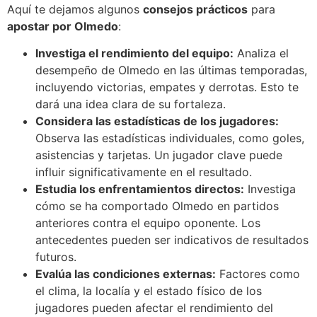
Aquí te dejamos algunos
consejos prácticos
para
apostar por Olmedo
:
Investiga el rendimiento del equipo:
Analiza el
desempeño de Olmedo en las últimas temporadas,
incluyendo victorias, empates y derrotas. Esto te
dará una idea clara de su fortaleza.
Considera las estadísticas de los jugadores:
Observa las estadísticas individuales, como goles,
asistencias y tarjetas. Un jugador clave puede
influir significativamente en el resultado.
Estudia los enfrentamientos directos:
Investiga
cómo se ha comportado Olmedo en partidos
anteriores contra el equipo oponente. Los
antecedentes pueden ser indicativos de resultados
futuros.
Evalúa las condiciones externas:
Factores como
el clima, la localía y el estado físico de los
jugadores pueden afectar el rendimiento del