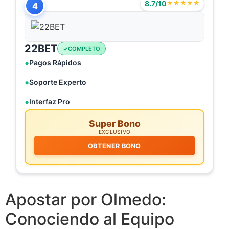
8.7/10
★★★★★
4
22BET
COMPLETO
Pagos Rápidos
Soporte Experto
Interfaz Pro
Super Bono
EXCLUSIVO
OBTENER BONO
Apostar por Olmedo:
Conociendo al Equipo