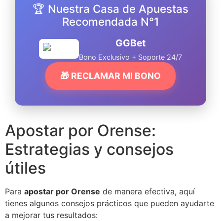
🏆 Nuestra Casa de Apuestas
Recomendada N°1
GGBet
Bono Exclusivo + Soporte 24/7
🎁 RECLAMAR MI BONO
Apostar por Orense:
Estrategias y consejos
útiles
Para
apostar por Orense
de manera efectiva, aquí
tienes algunos consejos prácticos que pueden ayudarte
a mejorar tus resultados: