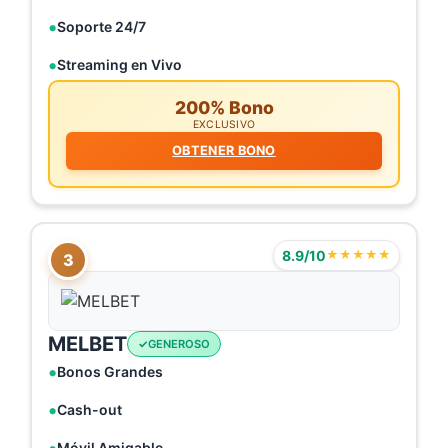
Soporte 24/7
Streaming en Vivo
200% Bono
EXCLUSIVO
OBTENER BONO
8.9/10
★★★★★
3
MELBET
GENEROSO
Bonos Grandes
Cash-out
Móvil Amigable