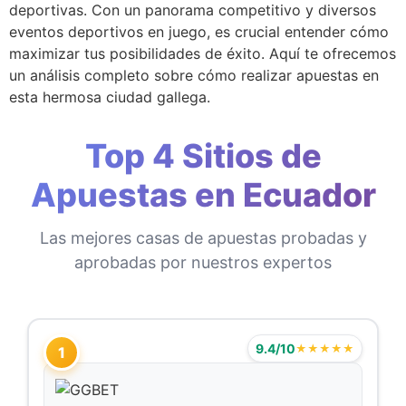
deportivas. Con un panorama competitivo y diversos
eventos deportivos en juego, es crucial entender cómo
maximizar tus posibilidades de éxito. Aquí te ofrecemos
un análisis completo sobre cómo realizar apuestas en
esta hermosa ciudad gallega.
Top 4 Sitios de
Apuestas en Ecuador
Las mejores casas de apuestas probadas y
aprobadas por nuestros expertos
9.4/10
★★★★★
1