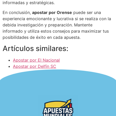
informadas y estratégicas.
En conclusión,
apostar por Orense
puede ser una
experiencia emocionante y lucrativa si se realiza con la
debida investigación y preparación. Mantente
informado y utiliza estos consejos para maximizar tus
posibilidades de éxito en cada apuesta.
Artículos similares:
Apostar por El Nacional
Apostar por Delfín SC