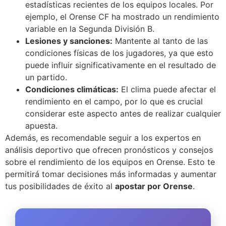
estadísticas recientes de los equipos locales. Por
ejemplo, el Orense CF ha mostrado un rendimiento
variable en la Segunda División B.
Lesiones y sanciones:
Mantente al tanto de las
condiciones físicas de los jugadores, ya que esto
puede influir significativamente en el resultado de
un partido.
Condiciones climáticas:
El clima puede afectar el
rendimiento en el campo, por lo que es crucial
considerar este aspecto antes de realizar cualquier
apuesta.
Además, es recomendable seguir a los expertos en
análisis deportivo que ofrecen pronósticos y consejos
sobre el rendimiento de los equipos en Orense. Esto te
permitirá tomar decisiones más informadas y aumentar
tus posibilidades de éxito al
apostar por Orense
.