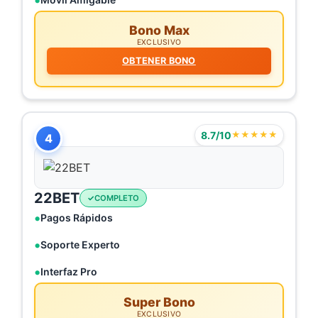
Bono Max
EXCLUSIVO
OBTENER BONO
8.7/10
★★★★★
4
22BET
COMPLETO
Pagos Rápidos
Soporte Experto
Interfaz Pro
Super Bono
EXCLUSIVO