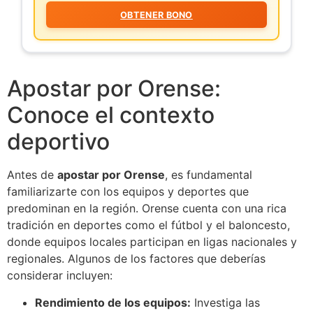
OBTENER BONO
Apostar por Orense:
Conoce el contexto
deportivo
Antes de
apostar por Orense
, es fundamental
familiarizarte con los equipos y deportes que
predominan en la región. Orense cuenta con una rica
tradición en deportes como el fútbol y el baloncesto,
donde equipos locales participan en ligas nacionales y
regionales. Algunos de los factores que deberías
considerar incluyen:
Rendimiento de los equipos:
Investiga las