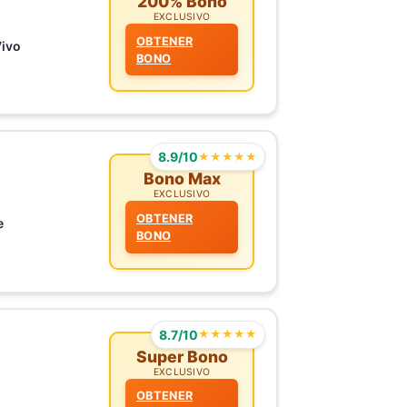
200% Bono
EXCLUSIVO
OBTENER
Vivo
BONO
8.9/10
★★★★★
Bono Max
EXCLUSIVO
OBTENER
e
BONO
8.7/10
★★★★★
Super Bono
EXCLUSIVO
OBTENER