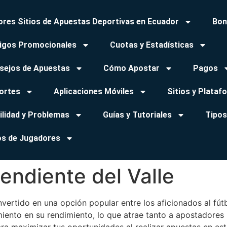
ores Sitios de Apuestas Deportivas en Ecuador
Bon
igos Promocionales
Cuotas y Estadísticas
sejos de Apuestas
Cómo Apostar
Pagos
ortes
Aplicaciones Móviles
Sitios y Plataf
ilidad y Problemas
Guías y Tutoriales
Tipos
os de Jugadores
endiente del Valle
vertido en una opción popular entre los aficionados al fútb
ento en su rendimiento, lo que atrae tanto a apostadores 