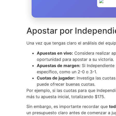
Apostar por Independie
Una vez que tengas claro el análisis del equ
Apuestas en vivo:
Considera realizar ap
oportunidad para apostar a su victoria.
Apuestas de margen:
Si Independiente 
específico, como un 2-0 o 3-1.
Cuotas de jugador:
Investiga las cuota
puede ofrecer buenas cuotas.
Por ejemplo, si las cuotas para que Independi
más tu apuesta inicial, totalizando $175.
Sin embargo, es importante recordar que
tod
un presupuesto claro antes de comenzar a ju