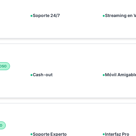
Soporte 24/7
Streaming en 
OSO
Cash-out
Móvil Amigabl
TO
Soporte Experto
Interfaz Pro