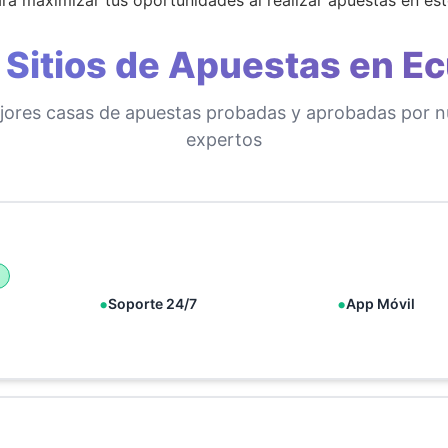
ra maximizar tus oportunidades al realizar apuestas en est
 Sitios de Apuestas en E
jores casas de apuestas probadas y aprobadas por n
expertos
Soporte 24/7
App Móvil