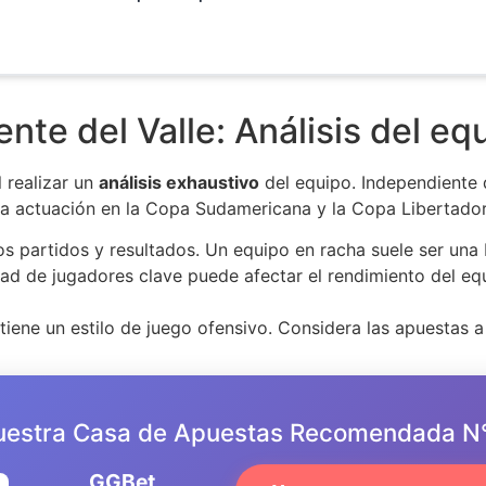
nte del Valle: Análisis del eq
l realizar un
análisis exhaustivo
del equipo. Independiente 
da actuación en la Copa Sudamericana y la Copa Libertador
os partidos y resultados. Un equipo en racha suele ser una
dad de jugadores clave puede afectar el rendimiento del e
tiene un estilo de juego ofensivo. Considera las apuestas a
uestra Casa de Apuestas Recomendada N
GGBet