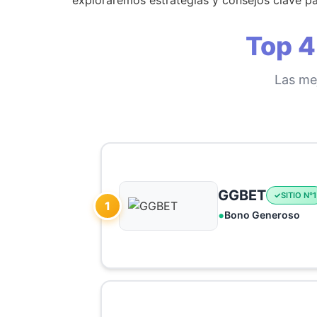
exploraremos estrategias y consejos clave pa
Top 4
Las me
GGBET
SITIO N°1
1
Bono Generoso