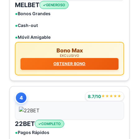
MELBET
GENEROSO
Bonos Grandes
Cash-out
Móvil Amigable
Bono Max
EXCLUSIVO
OBTENER BONO
8.7/10
★★★★★
4
22BET
COMPLETO
Pagos Rápidos