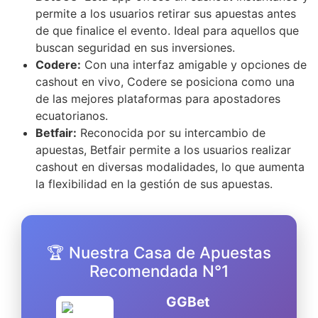
permite a los usuarios retirar sus apuestas antes
de que finalice el evento. Ideal para aquellos que
buscan seguridad en sus inversiones.
Codere:
Con una interfaz amigable y opciones de
cashout en vivo, Codere se posiciona como una
de las mejores plataformas para apostadores
ecuatorianos.
Betfair:
Reconocida por su intercambio de
apuestas, Betfair permite a los usuarios realizar
cashout en diversas modalidades, lo que aumenta
la flexibilidad en la gestión de sus apuestas.
🏆 Nuestra Casa de Apuestas
Recomendada N°1
GGBet