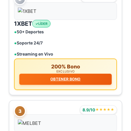
1XBET
LÍDER
50+ Deportes
Soporte 24/7
Streaming en Vivo
200% Bono
EXCLUSIVO
OBTENER BONO
8.9/10
★★★★★
3