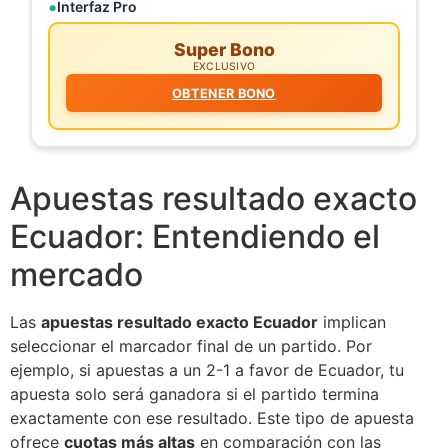
Interfaz Pro
Super Bono
EXCLUSIVO
OBTENER BONO
Apuestas resultado exacto
Ecuador: Entendiendo el
mercado
Las
apuestas resultado exacto Ecuador
implican
seleccionar el marcador final de un partido. Por
ejemplo, si apuestas a un 2-1 a favor de Ecuador, tu
apuesta solo será ganadora si el partido termina
exactamente con ese resultado. Este tipo de apuesta
ofrece
cuotas más altas
en comparación con las