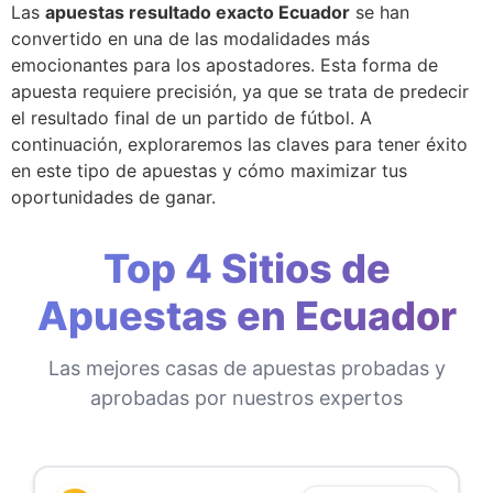
Las
apuestas resultado exacto Ecuador
se han
convertido en una de las modalidades más
emocionantes para los apostadores. Esta forma de
apuesta requiere precisión, ya que se trata de predecir
el resultado final de un partido de fútbol. A
continuación, exploraremos las claves para tener éxito
en este tipo de apuestas y cómo maximizar tus
oportunidades de ganar.
Top 4 Sitios de
Apuestas en Ecuador
Las mejores casas de apuestas probadas y
aprobadas por nuestros expertos