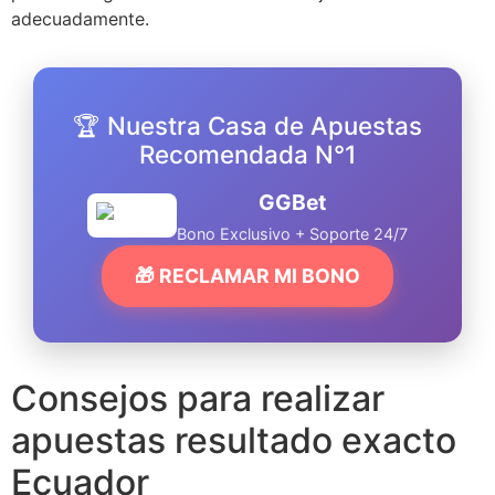
adecuadamente.
🏆 Nuestra Casa de Apuestas
Recomendada N°1
GGBet
Bono Exclusivo + Soporte 24/7
🎁 RECLAMAR MI BONO
Consejos para realizar
apuestas resultado exacto
Ecuador