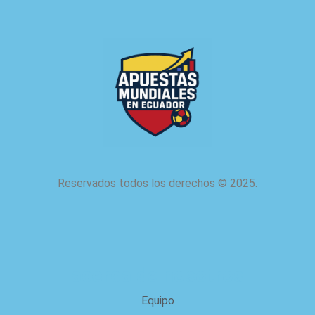
Reservados todos los derechos
©
2025.
acerca de nosotros
Equipo