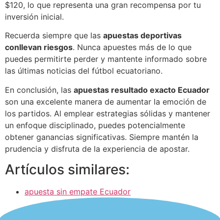
$120, lo que representa una gran recompensa por tu
inversión inicial.
Recuerda siempre que las
apuestas deportivas
conllevan riesgos
. Nunca apuestes más de lo que
puedes permitirte perder y mantente informado sobre
las últimas noticias del fútbol ecuatoriano.
En conclusión, las
apuestas resultado exacto Ecuador
son una excelente manera de aumentar la emoción de
los partidos. Al emplear estrategias sólidas y mantener
un enfoque disciplinado, puedes potencialmente
obtener ganancias significativas. Siempre mantén la
prudencia y disfruta de la experiencia de apostar.
Artículos similares:
apuesta sin empate Ecuador