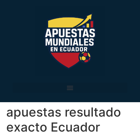
apuestas resultado
exacto Ecuador