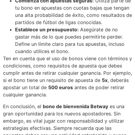
Comienza con apuestas seguras:
Utiliza parte de
tu bono en apuestas con cuotas bajas que tengan
una alta probabilidad de éxito, como resultados de
partidos de fútbol de ligas conocidas.
Establece un presupuesto:
Asegúrate de no
gastar más de lo que puedes permitirte perder.
Define un límite claro para tus apuestas, incluso
cuando utilices el bono.
Ten en cuenta que el uso de bonos viene con términos y
condiciones, como requisitos de apuesta que debes
cumplir antes de retirar cualquier ganancia. Por ejemplo,
si el bono tiene un requisito de apuesta de
5x
, deberás
apostar un total de
500 euros
antes de poder retirar
cualquier ganancia.
En conclusión, el
bono de bienvenida Betway
es una
gran oportunidad para los nuevos apostadores. Sin
embargo, es vital jugar con responsabilidad y utilizar
estrategias efectivas. Siempre recuerda que las