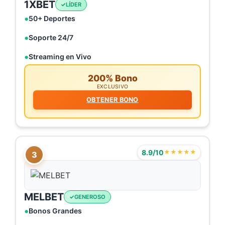
1XBET
LÍDER
50+ Deportes
Soporte 24/7
Streaming en Vivo
200% Bono
EXCLUSIVO
OBTENER BONO
8.9/10
★★★★★
3
MELBET
GENEROSO
Bonos Grandes