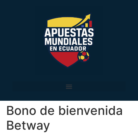
Bono de bienvenida
Betway