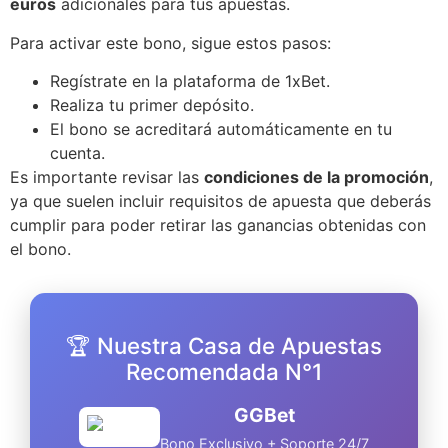
euros
adicionales para tus apuestas.
Para activar este bono, sigue estos pasos:
Regístrate en la plataforma de 1xBet.
Realiza tu primer depósito.
El bono se acreditará automáticamente en tu
cuenta.
Es importante revisar las
condiciones de la promoción
,
ya que suelen incluir requisitos de apuesta que deberás
cumplir para poder retirar las ganancias obtenidas con
el bono.
🏆 Nuestra Casa de Apuestas
Recomendada N°1
GGBet
Bono Exclusivo + Soporte 24/7