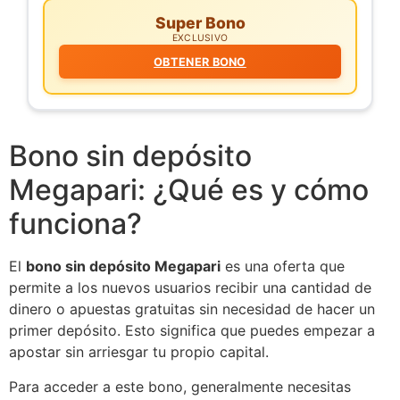
Super Bono
EXCLUSIVO
OBTENER BONO
Bono sin depósito
Megapari: ¿Qué es y cómo
funciona?
El
bono sin depósito Megapari
es una oferta que
permite a los nuevos usuarios recibir una cantidad de
dinero o apuestas gratuitas sin necesidad de hacer un
primer depósito. Esto significa que puedes empezar a
apostar sin arriesgar tu propio capital.
Para acceder a este bono, generalmente necesitas