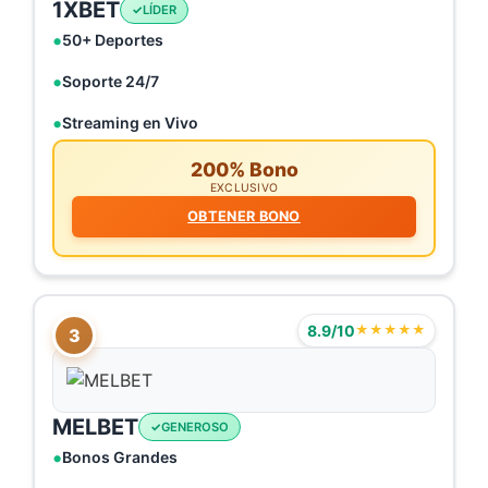
1XBET
LÍDER
50+ Deportes
Soporte 24/7
Streaming en Vivo
200% Bono
EXCLUSIVO
OBTENER BONO
8.9/10
★★★★★
3
MELBET
GENEROSO
Bonos Grandes