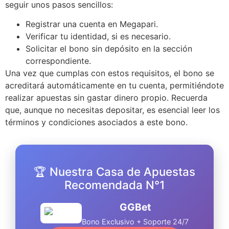
seguir unos pasos sencillos:
Registrar una cuenta en Megapari.
Verificar tu identidad, si es necesario.
Solicitar el bono sin depósito en la sección
correspondiente.
Una vez que cumplas con estos requisitos, el bono se
acreditará automáticamente en tu cuenta, permitiéndote
realizar apuestas sin gastar dinero propio. Recuerda
que, aunque no necesitas depositar, es esencial leer los
términos y condiciones asociados a este bono.
🏆 Nuestra Casa de Apuestas
Recomendada N°1
GGBet
Bono Exclusivo + Soporte 24/7