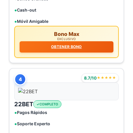
Cash-out
Móvil Amigable
Bono Max
EXCLUSIVO
OBTENER BONO
8.7/10
★★★★★
4
22BET
COMPLETO
Pagos Rápidos
Soporte Experto