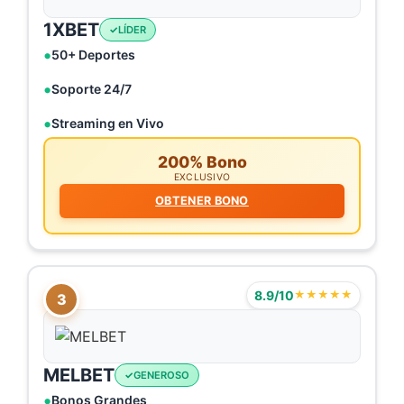
1XBET
LÍDER
50+ Deportes
Soporte 24/7
Streaming en Vivo
200% Bono
EXCLUSIVO
OBTENER BONO
8.9/10
★★★★★
3
MELBET
GENEROSO
Bonos Grandes