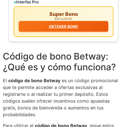
Interfaz Pro
Super Bono
EXCLUSIVO
OBTENER BONO
Código de bono Betway:
¿Qué es y cómo funciona?
El
código de bono Betway
es un código promocional
que te permite acceder a ofertas exclusivas al
registrarte o al realizar tu primer depósito. Estos
códigos suelen ofrecer incentivos como apuestas
gratis, bonos de bienvenida o aumentos en tus
probabilidades.
Para utilizar el
código de bono Betway
, sigue estos