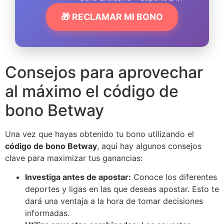
🎁 RECLAMAR MI BONO
Consejos para aprovechar
al máximo el código de
bono Betway
Una vez que hayas obtenido tu bono utilizando el
código de bono Betway
, aquí hay algunos consejos
clave para maximizar tus ganancias:
Investiga antes de apostar:
Conoce los diferentes
deportes y ligas en las que deseas apostar. Esto te
dará una ventaja a la hora de tomar decisiones
informadas.