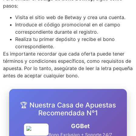
pasos:
Visita el sitio web de Betway y crea una cuenta.
Introduce el código promocional en el campo
correspondiente durante el registro.
Realiza tu primer depósito y recibe el bono
correspondiente.
Es importante recordar que cada oferta puede tener
términos y condiciones específicos, como requisitos de
apuesta. Por lo tanto, asegúrate de leer la letra pequeña
antes de aceptar cualquier bono.
🏆 Nuestra Casa de Apuestas
Recomendada N°1
GGBet
Bono Exclusivo + Soporte 24/7