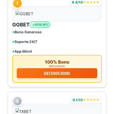
9.4/10
★★★★★
1
GGBET
SITIO N°1
Bono Generoso
Soporte 24/7
App Móvil
100% Bono
EXCLUSIVO
OBTENER BONO
9.1/10
★★★★★
2