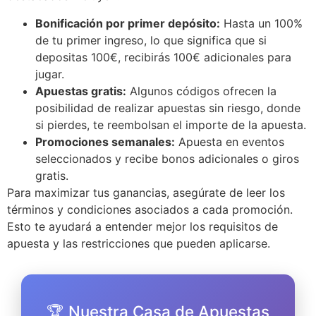
Bonificación por primer depósito:
Hasta un 100%
de tu primer ingreso, lo que significa que si
depositas 100€, recibirás 100€ adicionales para
jugar.
Apuestas gratis:
Algunos códigos ofrecen la
posibilidad de realizar apuestas sin riesgo, donde
si pierdes, te reembolsan el importe de la apuesta.
Promociones semanales:
Apuesta en eventos
seleccionados y recibe bonos adicionales o giros
gratis.
Para maximizar tus ganancias, asegúrate de leer los
términos y condiciones asociados a cada promoción.
Esto te ayudará a entender mejor los requisitos de
apuesta y las restricciones que pueden aplicarse.
🏆 Nuestra Casa de Apuestas