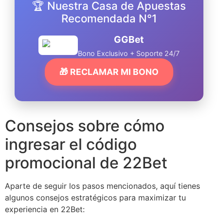
🏆 Nuestra Casa de Apuestas
Recomendada N°1
GGBet
Bono Exclusivo + Soporte 24/7
🎁 RECLAMAR MI BONO
Consejos sobre cómo
ingresar el código
promocional de 22Bet
Aparte de seguir los pasos mencionados, aquí tienes
algunos consejos estratégicos para maximizar tu
experiencia en 22Bet: