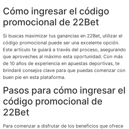
Cómo ingresar el código
promocional de 22Bet
Si buscas maximizar tus ganancias en 22Bet, utilizar el
código promocional puede ser una excelente opción.
Este artículo te guiará a través del proceso, asegurando
que aproveches al máximo esta oportunidad. Con más
de 10 años de experiencia en apuestas deportivas, te
brindaré consejos clave para que puedas comenzar con
buen pie en esta plataforma.
Pasos para cómo ingresar el
código promocional de
22Bet
Para comenzar a disfrutar de los beneficios que ofrece