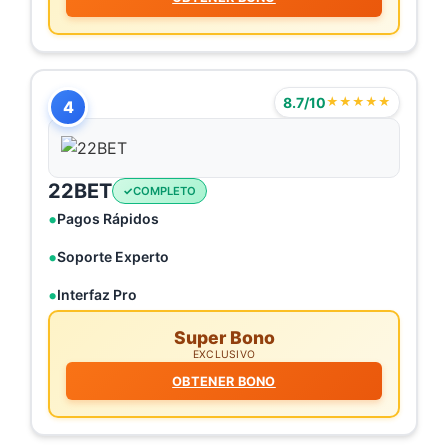
8.7/10
★★★★★
4
22BET
COMPLETO
Pagos Rápidos
Soporte Experto
Interfaz Pro
Super Bono
EXCLUSIVO
OBTENER BONO