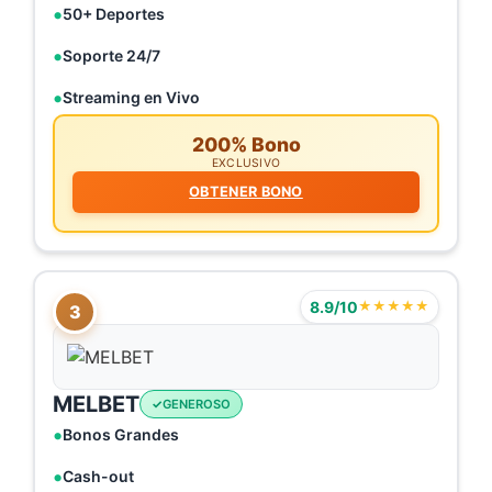
50+ Deportes
Soporte 24/7
Streaming en Vivo
200% Bono
EXCLUSIVO
OBTENER BONO
8.9/10
★★★★★
3
MELBET
GENEROSO
Bonos Grandes
Cash-out