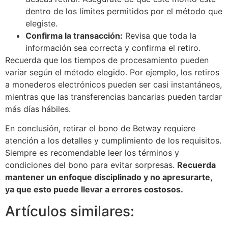
dentro de los límites permitidos por el método que
elegiste.
Confirma la transacción:
Revisa que toda la
información sea correcta y confirma el retiro.
Recuerda que los tiempos de procesamiento pueden
variar según el método elegido. Por ejemplo, los retiros
a monederos electrónicos pueden ser casi instantáneos,
mientras que las transferencias bancarias pueden tardar
más días hábiles.
En conclusión, retirar el bono de Betway requiere
atención a los detalles y cumplimiento de los requisitos.
Siempre es recomendable leer los términos y
condiciones del bono para evitar sorpresas.
Recuerda
mantener un enfoque disciplinado y no apresurarte,
ya que esto puede llevar a errores costosos.
Artículos similares: