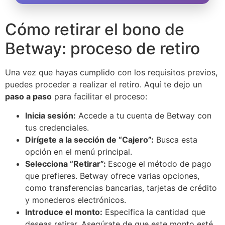
Cómo retirar el bono de
Betway: proceso de retiro
Una vez que hayas cumplido con los requisitos previos,
puedes proceder a realizar el retiro. Aquí te dejo un
paso a paso
para facilitar el proceso:
Inicia sesión:
Accede a tu cuenta de Betway con
tus credenciales.
Dirígete a la sección de “Cajero”:
Busca esta
opción en el menú principal.
Selecciona “Retirar”:
Escoge el método de pago
que prefieres. Betway ofrece varias opciones,
como transferencias bancarias, tarjetas de crédito
y monederos electrónicos.
Introduce el monto:
Especifica la cantidad que
deseas retirar. Asegúrate de que este monto esté