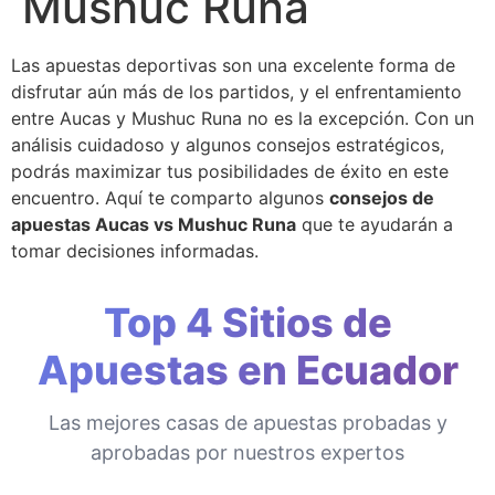
Mushuc Runa
Las apuestas deportivas son una excelente forma de
disfrutar aún más de los partidos, y el enfrentamiento
entre Aucas y Mushuc Runa no es la excepción. Con un
análisis cuidadoso y algunos consejos estratégicos,
podrás maximizar tus posibilidades de éxito en este
encuentro. Aquí te comparto algunos
consejos de
apuestas Aucas vs Mushuc Runa
que te ayudarán a
tomar decisiones informadas.
Top 4 Sitios de
Apuestas en Ecuador
Las mejores casas de apuestas probadas y
aprobadas por nuestros expertos