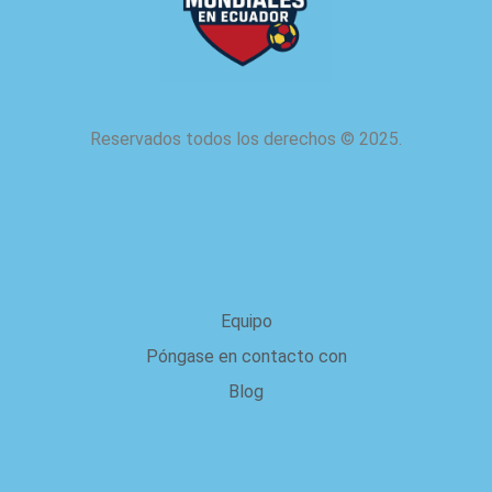
Reservados todos los derechos
©
2025.
acerca de nosotros
Equipo
Póngase en contacto con
Blog