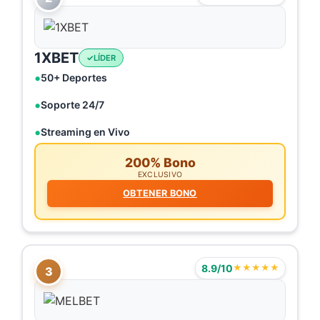
1XBET
LÍDER
50+ Deportes
Soporte 24/7
Streaming en Vivo
200% Bono
EXCLUSIVO
OBTENER BONO
8.9/10
★★★★★
3