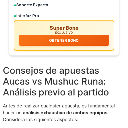
Soporte Experto
Interfaz Pro
Super Bono
EXCLUSIVO
OBTENER BONO
Consejos de apuestas
Aucas vs Mushuc Runa:
Análisis previo al partido
Antes de realizar cualquier apuesta, es fundamental
hacer un
análisis exhaustivo de ambos equipos
.
Considera los siguientes aspectos: