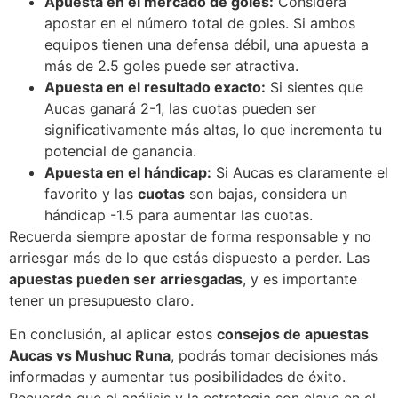
Apuesta en el mercado de goles:
Considera
apostar en el número total de goles. Si ambos
equipos tienen una defensa débil, una apuesta a
más de 2.5 goles puede ser atractiva.
Apuesta en el resultado exacto:
Si sientes que
Aucas ganará 2-1, las cuotas pueden ser
significativamente más altas, lo que incrementa tu
potencial de ganancia.
Apuesta en el hándicap:
Si Aucas es claramente el
favorito y las
cuotas
son bajas, considera un
hándicap -1.5 para aumentar las cuotas.
Recuerda siempre apostar de forma responsable y no
arriesgar más de lo que estás dispuesto a perder. Las
apuestas pueden ser arriesgadas
, y es importante
tener un presupuesto claro.
En conclusión, al aplicar estos
consejos de apuestas
Aucas vs Mushuc Runa
, podrás tomar decisiones más
informadas y aumentar tus posibilidades de éxito.