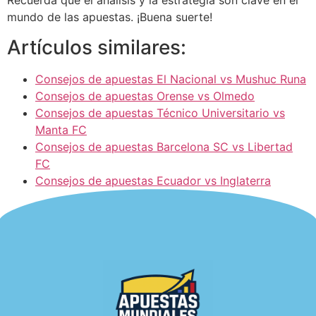
Recuerda que el análisis y la estrategia son clave en el
mundo de las apuestas. ¡Buena suerte!
Artículos similares:
Consejos de apuestas El Nacional vs Mushuc Runa
Consejos de apuestas Orense vs Olmedo
Consejos de apuestas Técnico Universitario vs
Manta FC
Consejos de apuestas Barcelona SC vs Libertad
FC
Consejos de apuestas Ecuador vs Inglaterra