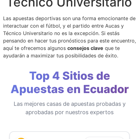
Técnico Universitario
Las apuestas deportivas son una forma emocionante de
interactuar con el fútbol, y el partido entre Aucas y
Técnico Universitario no es la excepción. Si estás
pensando en hacer tus pronósticos para este encuentro,
aquí te ofrecemos algunos
consejos clave
que te
ayudarán a maximizar tus posibilidades de éxito.
Top 4 Sitios de
Apuestas en Ecuador
Las mejores casas de apuestas probadas y
aprobadas por nuestros expertos