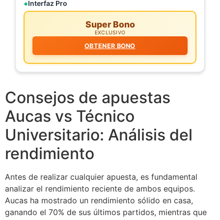
Interfaz Pro
Super Bono
EXCLUSIVO
OBTENER BONO
Consejos de apuestas
Aucas vs Técnico
Universitario: Análisis del
rendimiento
Antes de realizar cualquier apuesta, es fundamental
analizar el rendimiento reciente de ambos equipos.
Aucas ha mostrado un rendimiento sólido en casa,
ganando el 70% de sus últimos partidos, mientras que