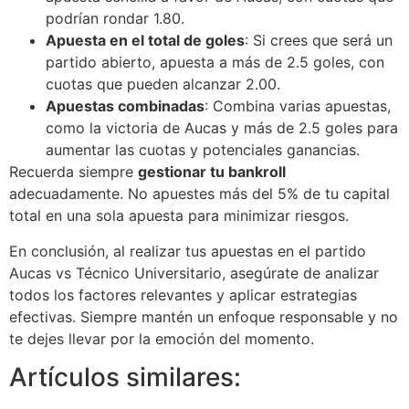
podrían rondar 1.80.
Apuesta en el total de goles
: Si crees que será un
partido abierto, apuesta a más de 2.5 goles, con
cuotas que pueden alcanzar 2.00.
Apuestas combinadas
: Combina varias apuestas,
como la victoria de Aucas y más de 2.5 goles para
aumentar las cuotas y potenciales ganancias.
Recuerda siempre
gestionar tu bankroll
adecuadamente. No apuestes más del 5% de tu capital
total en una sola apuesta para minimizar riesgos.
En conclusión, al realizar tus apuestas en el partido
Aucas vs Técnico Universitario, asegúrate de analizar
todos los factores relevantes y aplicar estrategias
efectivas. Siempre mantén un enfoque responsable y no
te dejes llevar por la emoción del momento.
Artículos similares: