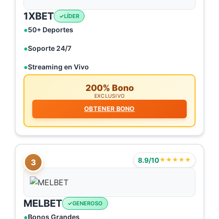
1XBET
LÍDER
50+ Deportes
Soporte 24/7
Streaming en Vivo
200% Bono
EXCLUSIVO
OBTENER BONO
8.9/10
★★★★★
3
MELBET
GENEROSO
Bonos Grandes