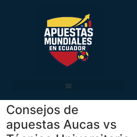
Consejos de
apuestas Aucas vs