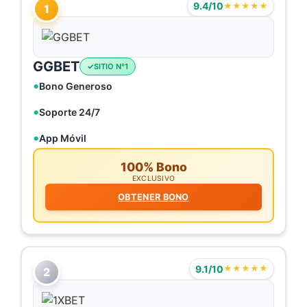
9.4/10
★★★★★
1
GGBET
SITIO N°1
Bono Generoso
Soporte 24/7
App Móvil
100% Bono
EXCLUSIVO
OBTENER BONO
9.1/10
★★★★★
2