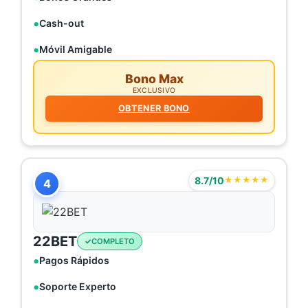
Cash-out
Móvil Amigable
Bono Max
EXCLUSIVO
OBTENER BONO
8.7/10
★★★★★
4
22BET
COMPLETO
Pagos Rápidos
Soporte Experto