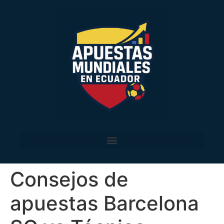
Consejos de
apuestas Barcelona