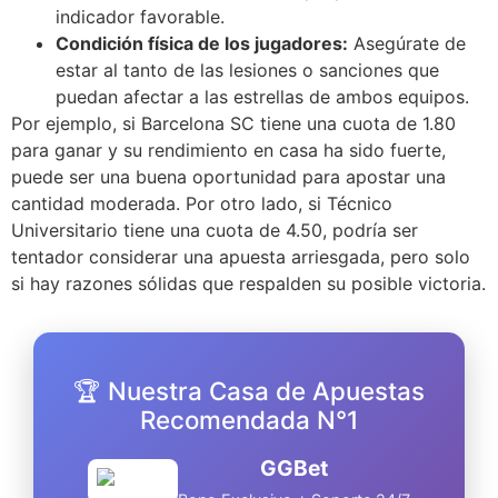
indicador favorable.
Condición física de los jugadores:
Asegúrate de
estar al tanto de las lesiones o sanciones que
puedan afectar a las estrellas de ambos equipos.
Por ejemplo, si Barcelona SC tiene una cuota de 1.80
para ganar y su rendimiento en casa ha sido fuerte,
puede ser una buena oportunidad para apostar una
cantidad moderada. Por otro lado, si Técnico
Universitario tiene una cuota de 4.50, podría ser
tentador considerar una apuesta arriesgada, pero solo
si hay razones sólidas que respalden su posible victoria.
🏆 Nuestra Casa de Apuestas
Recomendada N°1
GGBet