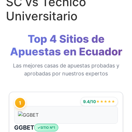
SC vs Técnico
Universitario
Top 4 Sitios de
Apuestas en Ecuador
Las mejores casas de apuestas probadas y
aprobadas por nuestros expertos
9.4/10
★★★★★
1
GGBET
SITIO N°1