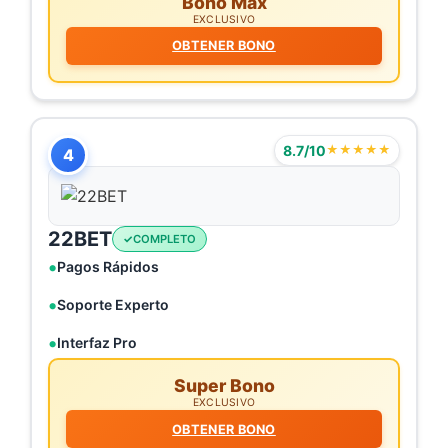
Bono Max
EXCLUSIVO
OBTENER BONO
8.7/10
★★★★★
4
22BET
COMPLETO
Pagos Rápidos
Soporte Experto
Interfaz Pro
Super Bono
EXCLUSIVO
OBTENER BONO