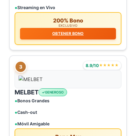
Streaming en Vivo
200% Bono
EXCLUSIVO
OBTENER BONO
8.9/10
★★★★★
3
MELBET
GENEROSO
Bonos Grandes
Cash-out
Móvil Amigable