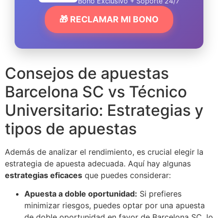
Bono Exclusivo + Soporte 24/7
🎁 RECLAMAR MI BONO
Consejos de apuestas
Barcelona SC vs Técnico
Universitario: Estrategias y
tipos de apuestas
Además de analizar el rendimiento, es crucial elegir la
estrategia de apuesta adecuada. Aquí hay algunas
estrategias eficaces
que puedes considerar:
Apuesta a doble oportunidad:
Si prefieres
minimizar riesgos, puedes optar por una apuesta
de doble oportunidad en favor de Barcelona SC, lo