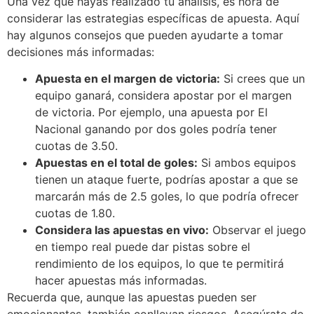
Una vez que hayas realizado tu análisis, es hora de
considerar las estrategias específicas de apuesta. Aquí
hay algunos consejos que pueden ayudarte a tomar
decisiones más informadas:
Apuesta en el margen de victoria:
Si crees que un
equipo ganará, considera apostar por el margen
de victoria. Por ejemplo, una apuesta por El
Nacional ganando por dos goles podría tener
cuotas de 3.50.
Apuestas en el total de goles:
Si ambos equipos
tienen un ataque fuerte, podrías apostar a que se
marcarán más de 2.5 goles, lo que podría ofrecer
cuotas de 1.80.
Considera las apuestas en vivo:
Observar el juego
en tiempo real puede dar pistas sobre el
rendimiento de los equipos, lo que te permitirá
hacer apuestas más informadas.
Recuerda que, aunque las apuestas pueden ser
emocionantes, también conllevan riesgos. Asegúrate de