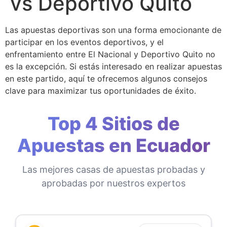
vs Deportivo Quito
Las apuestas deportivas son una forma emocionante de
participar en los eventos deportivos, y el
enfrentamiento entre El Nacional y Deportivo Quito no
es la excepción. Si estás interesado en realizar apuestas
en este partido, aquí te ofrecemos algunos consejos
clave para maximizar tus oportunidades de éxito.
Top 4 Sitios de
Apuestas en Ecuador
Las mejores casas de apuestas probadas y
aprobadas por nuestros expertos