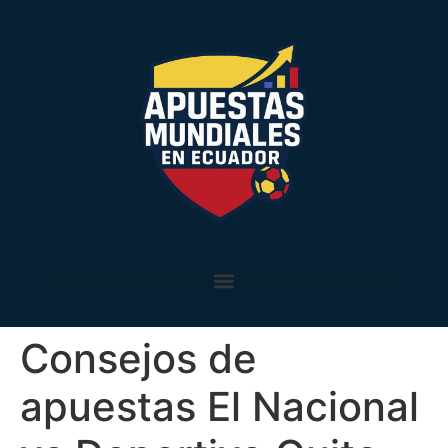
Consejos de
apuestas El Nacional