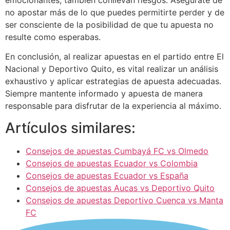
no apostar más de lo que puedes permitirte perder y de
ser consciente de la posibilidad de que tu apuesta no
resulte como esperabas.
En conclusión, al realizar apuestas en el partido entre El
Nacional y Deportivo Quito, es vital realizar un análisis
exhaustivo y aplicar estrategias de apuesta adecuadas.
Siempre mantente informado y apuesta de manera
responsable para disfrutar de la experiencia al máximo.
Artículos similares:
Consejos de apuestas Cumbayá FC vs Olmedo
Consejos de apuestas Ecuador vs Colombia
Consejos de apuestas Ecuador vs España
Consejos de apuestas Aucas vs Deportivo Quito
Consejos de apuestas Deportivo Cuenca vs Manta
FC