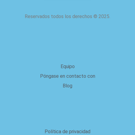
Reservados todos los derechos
©
2025.
acerca de nosotros
Equipo
Póngase en contacto con
Blog
Legal
Política de privacidad