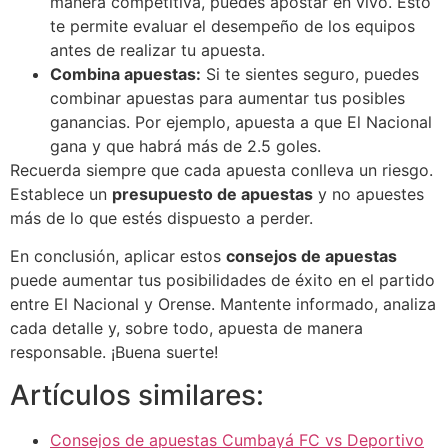
manera competitiva, puedes apostar en vivo. Esto
te permite evaluar el desempeño de los equipos
antes de realizar tu apuesta.
Combina apuestas:
Si te sientes seguro, puedes
combinar apuestas para aumentar tus posibles
ganancias. Por ejemplo, apuesta a que El Nacional
gana y que habrá más de 2.5 goles.
Recuerda siempre que cada apuesta conlleva un riesgo.
Establece un
presupuesto de apuestas
y no apuestes
más de lo que estés dispuesto a perder.
En conclusión, aplicar estos
consejos de apuestas
puede aumentar tus posibilidades de éxito en el partido
entre El Nacional y Orense. Mantente informado, analiza
cada detalle y, sobre todo, apuesta de manera
responsable. ¡Buena suerte!
Artículos similares:
Consejos de apuestas Cumbayá FC vs Deportivo