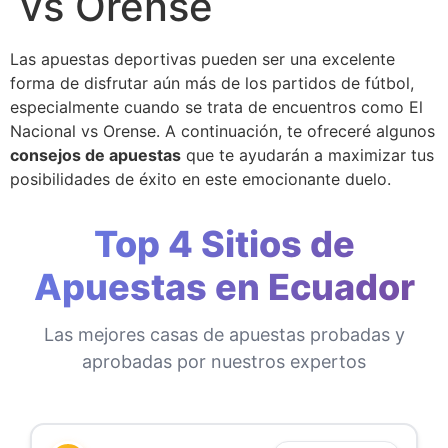
vs Orense
Las apuestas deportivas pueden ser una excelente
forma de disfrutar aún más de los partidos de fútbol,
especialmente cuando se trata de encuentros como El
Nacional vs Orense. A continuación, te ofreceré algunos
consejos de apuestas
que te ayudarán a maximizar tus
posibilidades de éxito en este emocionante duelo.
Top 4 Sitios de
Apuestas en Ecuador
Las mejores casas de apuestas probadas y
aprobadas por nuestros expertos