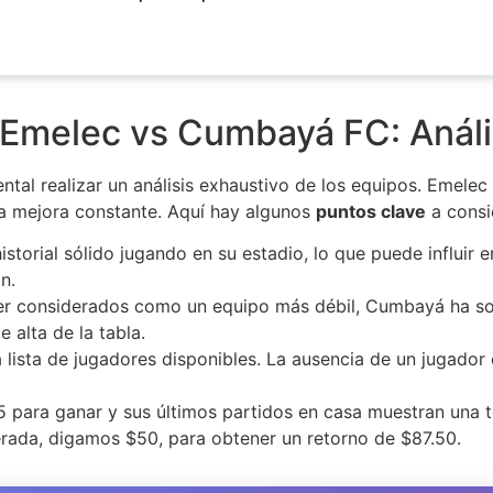
Emelec vs Cumbayá FC: Análi
ntal realizar un análisis exhaustivo de los equipos. Emelec
 mejora constante. Aquí hay algunos
puntos clave
a consi
storial sólido jugando en su estadio, lo que puede influir e
n.
er considerados como un equipo más débil, Cumbayá ha sor
 alta de la tabla.
 lista de jugadores disponibles. La ausencia de un jugador
75 para ganar y sus últimos partidos en casa muestran una 
rada, digamos $50, para obtener un retorno de $87.50.