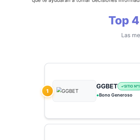
que te ayudarán a tomar decisiones informad
Top 4
Las me
GGBET
SITIO N°1
1
Bono Generoso