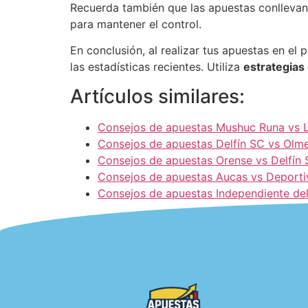
Recuerda también que las apuestas conllevan 
para mantener el control.
En conclusión, al realizar tus apuestas en e
las estadísticas recientes. Utiliza
estrategias
Artículos similares:
Consejos de apuestas Mushuc Runa vs 
Consejos de apuestas Delfín SC vs Olm
Consejos de apuestas Orense vs Delfín
Consejos de apuestas Aucas vs Deporti
Consejos de apuestas Independiente del