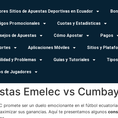
ores Sitios de Apuestas Deportivas en Ecuador
Bon
igos Promocionales
Cuotas y Estadísticas
sejos de Apuestas
Cómo Apostar
Pagos
ortes
Aplicaciones Móviles
Sitios y Plataf
ilidad y Problemas
Guías y Tutoriales
Tipos
os de Jugadores
stas Emelec vs Cumba
 promete ser un duelo emocionante en el fútbol ecuatorian
aximizar sus ganancias. Aquí te presentamos algunos
cons