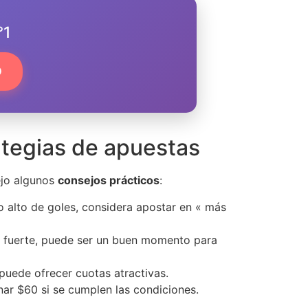
°1
O
tegias de apuestas
ejo algunos
consejos prácticos
:
o alto de goles, considera apostar en « más
a fuerte, puede ser un buen momento para
 puede ofrecer cuotas atractivas.
nar $60 si se cumplen las condiciones.