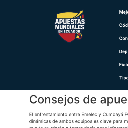
Mej
Cód
Con
Dep
Fiab
Tip
Consejos de apue
El enfrentamiento entre Emelec y Cumbayá FC
dinámicas de ambos equipos es clave para m