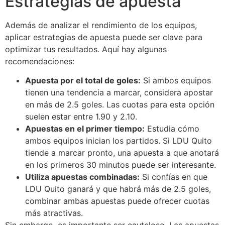
Estrategias de apuesta
Además de analizar el rendimiento de los equipos,
aplicar estrategias de apuesta puede ser clave para
optimizar tus resultados. Aquí hay algunas
recomendaciones:
Apuesta por el total de goles:
Si ambos equipos
tienen una tendencia a marcar, considera apostar
en más de 2.5 goles. Las cuotas para esta opción
suelen estar entre 1.90 y 2.10.
Apuestas en el primer tiempo:
Estudia cómo
ambos equipos inician los partidos. Si LDU Quito
tiende a marcar pronto, una apuesta a que anotará
en los primeros 30 minutos puede ser interesante.
Utiliza apuestas combinadas:
Si confías en que
LDU Quito ganará y que habrá más de 2.5 goles,
combinar ambas apuestas puede ofrecer cuotas
más atractivas.