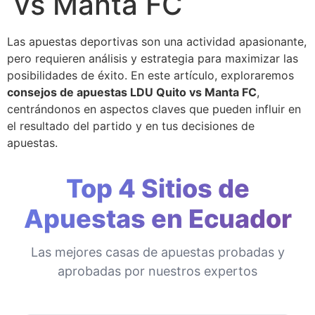
vs Manta FC
Las apuestas deportivas son una actividad apasionante,
pero requieren análisis y estrategia para maximizar las
posibilidades de éxito. En este artículo, exploraremos
consejos de apuestas LDU Quito vs Manta FC
,
centrándonos en aspectos claves que pueden influir en
el resultado del partido y en tus decisiones de
apuestas.
Top 4 Sitios de
Apuestas en Ecuador
Las mejores casas de apuestas probadas y
aprobadas por nuestros expertos