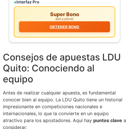
Interfaz Pro
Super Bono
EXCLUSIVO
OBTENER BONO
Consejos de apuestas LDU
Quito: Conociendo al
equipo
Antes de realizar cualquier apuesta, es fundamental
conocer bien al equipo. La LDU Quito tiene un historial
impresionante en competiciones nacionales e
internacionales, lo que la convierte en un equipo
atractivo para los apostadores. Aquí hay
puntos clave
a
considerar: