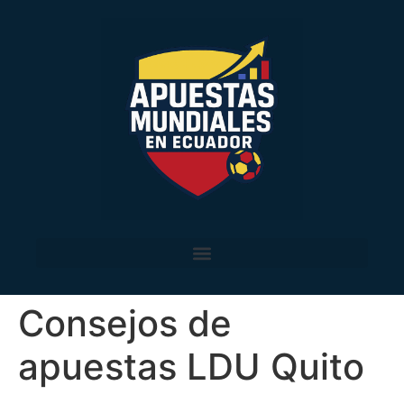
Consejos de
apuestas LDU Quito