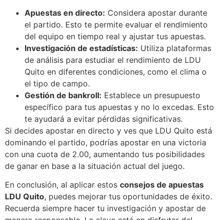
Apuestas en directo:
Considera apostar durante
el partido. Esto te permite evaluar el rendimiento
del equipo en tiempo real y ajustar tus apuestas.
Investigación de estadísticas:
Utiliza plataformas
de análisis para estudiar el rendimiento de LDU
Quito en diferentes condiciones, como el clima o
el tipo de campo.
Gestión de bankroll:
Establece un presupuesto
específico para tus apuestas y no lo excedas. Esto
te ayudará a evitar pérdidas significativas.
Si decides apostar en directo y ves que LDU Quito está
dominando el partido, podrías apostar en una victoria
con una cuota de 2.00, aumentando tus posibilidades
de ganar en base a la situación actual del juego.
En conclusión, al aplicar estos
consejos de apuestas
LDU Quito
, puedes mejorar tus oportunidades de éxito.
Recuerda siempre hacer tu investigación y apostar de