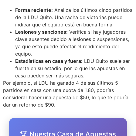
Forma reciente:
Analiza los últimos cinco partidos
de la LDU Quito. Una racha de victorias puede
indicar que el equipo está en buena forma.
Lesiones y sanciones:
Verifica si hay jugadores
clave ausentes debido a lesiones o suspensiones,
ya que esto puede afectar el rendimiento del
equipo.
Estadísticas en casa y fuera:
LDU Quito suele ser
fuerte en su estadio, por lo que las apuestas en
casa pueden ser más seguras.
Por ejemplo, si LDU ha ganado 4 de sus últimos 5
partidos en casa con una cuota de 1.80, podrías
considerar hacer una apuesta de $50, lo que te podría
dar un retorno de $90.
🏆 Nuestra Casa de Apuestas