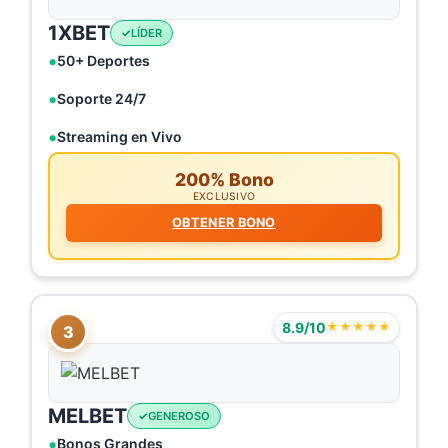
1XBET
LÍDER
50+ Deportes
Soporte 24/7
Streaming en Vivo
200% Bono
EXCLUSIVO
OBTENER BONO
8.9/10
★★★★★
3
MELBET
GENEROSO
Bonos Grandes