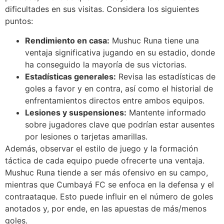
dificultades en sus visitas. Considera los siguientes
puntos:
Rendimiento en casa:
Mushuc Runa tiene una
ventaja significativa jugando en su estadio, donde
ha conseguido la mayoría de sus victorias.
Estadísticas generales:
Revisa las estadísticas de
goles a favor y en contra, así como el historial de
enfrentamientos directos entre ambos equipos.
Lesiones y suspensiones:
Mantente informado
sobre jugadores clave que podrían estar ausentes
por lesiones o tarjetas amarillas.
Además, observar el estilo de juego y la formación
táctica de cada equipo puede ofrecerte una ventaja.
Mushuc Runa tiende a ser más ofensivo en su campo,
mientras que Cumbayá FC se enfoca en la defensa y el
contraataque. Esto puede influir en el número de goles
anotados y, por ende, en las apuestas de más/menos
goles.